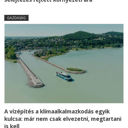
GAZDASÁG
A vízépítés a klímaalkalmazkodás egyik
kulcsa: már nem csak elvezetni, megtartani
is kell