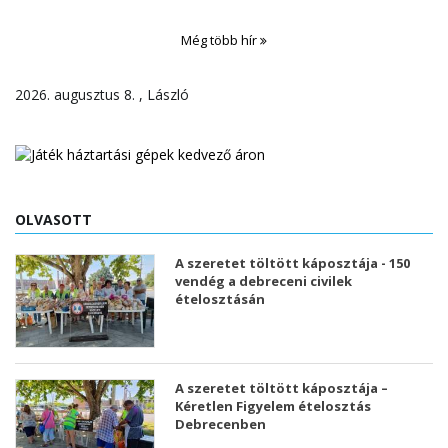
Még több hír
2026. augusztus 8. , László
OLVASOTT
A szeretet töltött káposztája - 150
vendég a debreceni civilek
ételosztásán
A szeretet töltött káposztája –
Kéretlen Figyelem ételosztás
Debrecenben