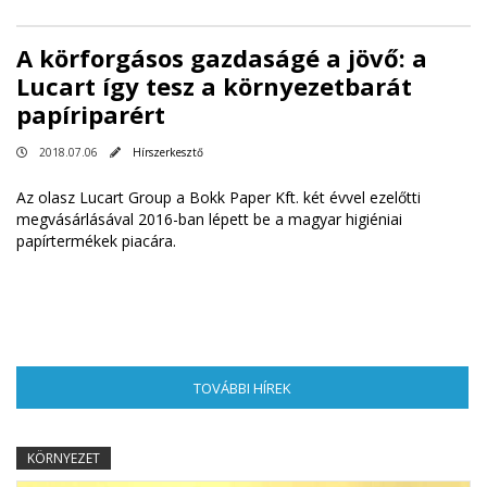
A körforgásos gazdaságé a jövő: a
Lucart így tesz a környezetbarát
papíriparért
2018.07.06
Hírszerkesztő
Az olasz Lucart Group a Bokk Paper Kft. két évvel ezelőtti
megvásárlásával 2016-ban lépett be a magyar higiéniai
papírtermékek piacára.
TOVÁBBI HÍREK
(AKTÍV FÜL)
KÖRNYEZET