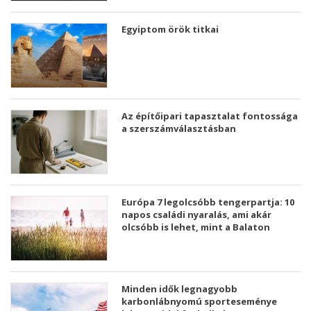
Egyiptom örök titkai
Az építőipari tapasztalat fontossága
a szerszámválasztásban
Európa 7 legolcsóbb tengerpartja: 10
napos családi nyaralás, ami akár
olcsóbb is lehet, mint a Balaton
Minden idők legnagyobb
karbonlábnyomú sporteseménye