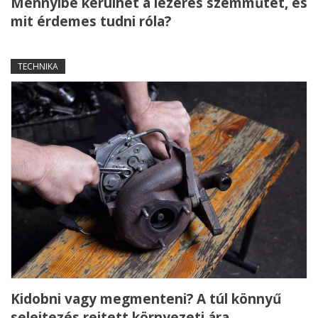
Mennyibe kerülhet a lézeres szemműtét, és
mit érdemes tudni róla?
TECHNIKA
Kidobni vagy megmenteni? A túl könnyű
selejtezés rejtett környezeti ára