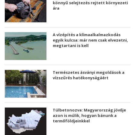
könnyű selejtezés rejtett környezeti
ára
A vízépítés a klímaalkalmazkodás
egyik kulcsa: már nem csak elvezetni,
megtartani is kell
Természetes ásványi megoldások a
vízszűrés hatékonyságáért
Túlbetonozva: Magyarország jövője
azon is múlik, hogyan bánunk a
termőföldjeinkkel