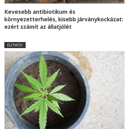
Kevesebb antibiotikum és
környezetterhelés, kisebb járványkockázat:
ezért számít az állatjólét
ÉLETMÓD