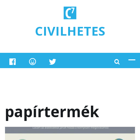
Ugrás a tartalomra
CIVILHETES
papírtermék