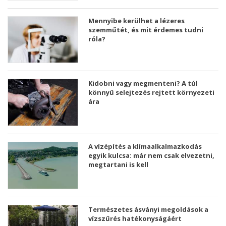
Mennyibe kerülhet a lézeres
szemműtét, és mit érdemes tudni
róla?
Kidobni vagy megmenteni? A túl
könnyű selejtezés rejtett környezeti
ára
A vízépítés a klímaalkalmazkodás
egyik kulcsa: már nem csak elvezetni,
megtartani is kell
Természetes ásványi megoldások a
vízszűrés hatékonyságáért