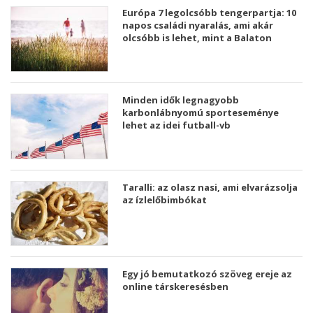
Európa 7 legolcsóbb tengerpartja: 10
napos családi nyaralás, ami akár
olcsóbb is lehet, mint a Balaton
Minden idők legnagyobb
karbonlábnyomú sporteseménye
lehet az idei futball-vb
Taralli: az olasz nasi, ami elvarázsolja
az ízlelőbimbókat
Egy jó bemutatkozó szöveg ereje az
online társkeresésben