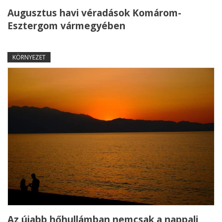
Augusztus havi véradások Komárom-
Esztergom vármegyében
KÖRNYEZET
Az újabb hőhullámban nemcsak a nappali