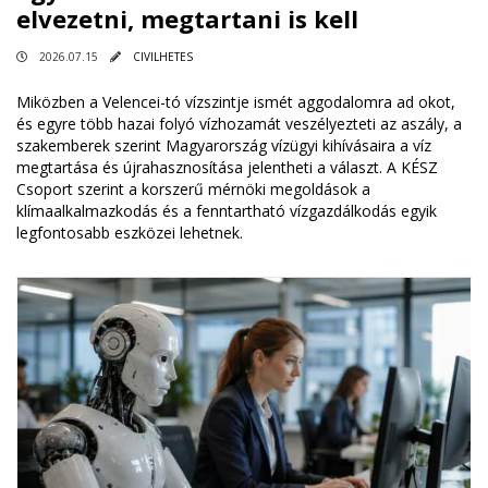
elvezetni, megtartani is kell
2026.07.15
CIVILHETES
Miközben a Velencei-tó vízszintje ismét aggodalomra ad okot,
és egyre több hazai folyó vízhozamát veszélyezteti az aszály, a
szakemberek szerint Magyarország vízügyi kihívásaira a víz
megtartása és újrahasznosítása jelentheti a választ. A KÉSZ
Csoport szerint a korszerű mérnöki megoldások a
klímaalkalmazkodás és a fenntartható vízgazdálkodás egyik
legfontosabb eszközei lehetnek.