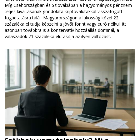
Míg Csehországban és Szlovákiában a hagyományos pénznem
teljes kiváltásának gondolata kriptovalutákkal visszafogott
fogadtatásra talál, Magyarországon a lakosság közel 22
százaléka el tudja képzelni a jövőt forint vagy euró nélkül. Itt
azonban továbbra is a konzervatív hozzáállás dominál, a
válaszadók 71 százaléka elutasítja az ilyen változást.
Székhely vagy telephely? Mi a