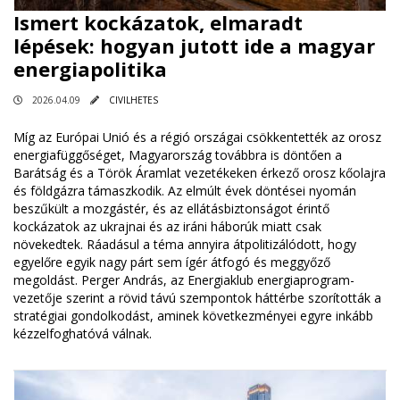
Ismert kockázatok, elmaradt
lépések: hogyan jutott ide a magyar
energiapolitika
2026.04.09
CIVILHETES
Míg az Európai Unió és a régió országai csökkentették az orosz
energiafüggőséget, Magyarország továbbra is döntően a
Barátság és a Török Áramlat vezetékeken érkező orosz kőolajra
és földgázra támaszkodik. Az elmúlt évek döntései nyomán
beszűkült a mozgástér, és az ellátásbiztonságot érintő
kockázatok az ukrajnai és az iráni háborúk miatt csak
növekedtek. Ráadásul a téma annyira átpolitizálódott, hogy
egyelőre egyik nagy párt sem ígér átfogó és meggyőző
megoldást. Perger András, az Energiaklub energiaprogram-
vezetője szerint a rövid távú szempontok háttérbe szorították a
stratégiai gondolkodást, aminek következményei egyre inkább
kézzelfoghatóvá válnak.