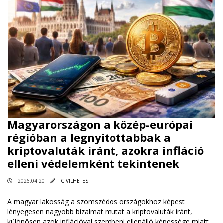
Magyarországon a közép-európai
régióban a legnyitottabbak a
kriptovaluták iránt, azokra infláció
elleni védelemként tekintenek
2026.04.20
CIVILHETES
A magyar lakosság a szomszédos országokhoz képest
lényegesen nagyobb bizalmat mutat a kriptovaluták iránt,
különösen azok inflációval szembeni ellenálló képessége miatt.