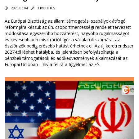
2026.03.04
CIVILHETES
Az Európai Bizottság az állami támogatási szabályok átfogó
reformjára készül: az ún. csoportmentességi rendelet tervezett
módosítása egyszerűbb hozzáférést, nagyobb rugalmasságot
és kevesebb adminisztrációt ígér a vállalatok számára, az
ösztönzők pedig erősebb hatást érhetnek el. Az új keretrendszer
2027-től léphet hatályba, és jelentősen befolyásolhatja a
pénzbeli támogatások és adókedvezmények alkalmazását az
Európai Unióban – hívja fel rá a figyelmet az EY.