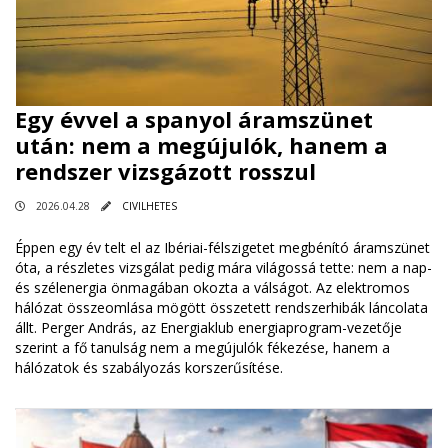
Egy évvel a spanyol áramszünet
után: nem a megújulók, hanem a
rendszer vizsgázott rosszul
2026.04.28
CIVILHETES
Éppen egy év telt el az Ibériai-félszigetet megbénító áramszünet
óta, a részletes vizsgálat pedig mára világossá tette: nem a nap-
és szélenergia önmagában okozta a válságot. Az elektromos
hálózat összeomlása mögött összetett rendszerhibák láncolata
állt. Perger András, az Energiaklub energiaprogram-vezetője
szerint a fő tanulság nem a megújulók fékezése, hanem a
hálózatok és szabályozás korszerűsítése.