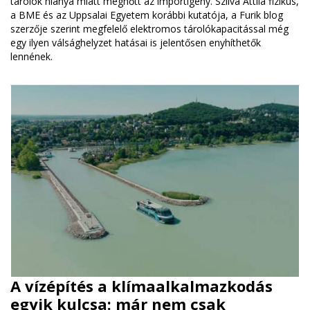
tárolók hiánya miatt megnőtt az importigény. Szilva Attila fizikus,
a BME és az Uppsalai Egyetem korábbi kutatója, a Furik blog
szerzője szerint megfelelő elektromos tárolókapacitással még
egy ilyen válsághelyzet hatásai is jelentősen enyhíthetők
lennének.
A vízépítés a klímaalkalmazkodás
egyik kulcsa: már nem csak