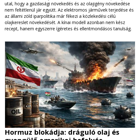
utal, hogy a gazdasági növekedés és az olajigény növekedése
nem feltétlenül jár együtt. Az elektromos járművek terjedése és
az állami zöld iparpolitika már fékezi a közlekedési célú
olajkereslet növekedését. A kínai modell azonban nem kész
recept, hanem egyszerre ígéretes és ellentmondásos tanulság.
Hormuz blokádja: dráguló olaj és
gyengülő amerikai befolyás