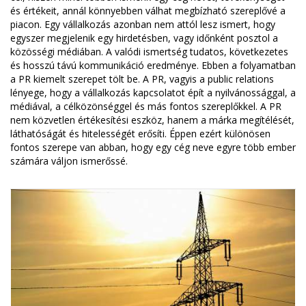
és értékeit, annál könnyebben válhat megbízható szereplővé a
piacon. Egy vállalkozás azonban nem attól lesz ismert, hogy
egyszer megjelenik egy hirdetésben, vagy időnként posztol a
közösségi médiában. A valódi ismertség tudatos, következetes
és hosszú távú kommunikáció eredménye. Ebben a folyamatban
a PR kiemelt szerepet tölt be. A PR, vagyis a public relations
lényege, hogy a vállalkozás kapcsolatot épít a nyilvánossággal, a
médiával, a célközönséggel és más fontos szereplőkkel. A PR
nem közvetlen értékesítési eszköz, hanem a márka megítélését,
láthatóságát és hitelességét erősíti. Éppen ezért különösen
fontos szerepe van abban, hogy egy cég neve egyre több ember
számára váljon ismerőssé.