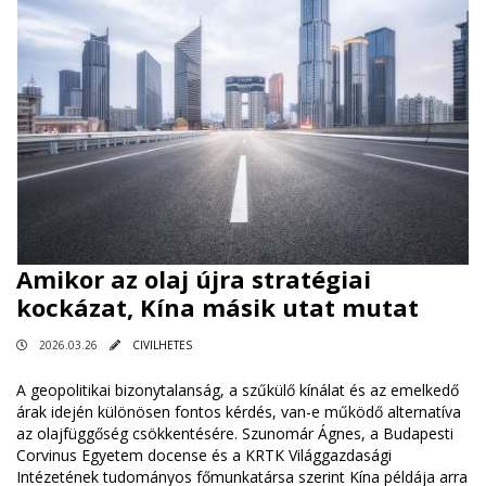
Amikor az olaj újra stratégiai
kockázat, Kína másik utat mutat
2026.03.26
CIVILHETES
A geopolitikai bizonytalanság, a szűkülő kínálat és az emelkedő
árak idején különösen fontos kérdés, van-e működő alternatíva
az olajfüggőség csökkentésére. Szunomár Ágnes, a Budapesti
Corvinus Egyetem docense és a KRTK Világgazdasági
Intézetének tudományos főmunkatársa szerint Kína példája arra