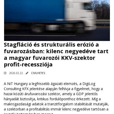
Stagfláció és strukturális erózió a
fuvarozásban: kilenc negyedéve tart
a magyar fuvarozói KKV-szektor
profit-recessziója
2026.02.22
CIVILHETES
A NiT Hungary a legfrissebb ágazati elemzés, a DigiLog
Consulting KFX jelentése alapján felhívja a figyelmet, hogy a
hazai közúti árufuvarozási szektor, amely a GDP jelentős
hányadát biztosítja, kritikus fordulóponthoz érkezett. Míg a
makrogazdasági adatok a tranzitforgalom stabilitását mutatják,
a szektorban a profitabilitás immár kilenc negyedéve tartósan a