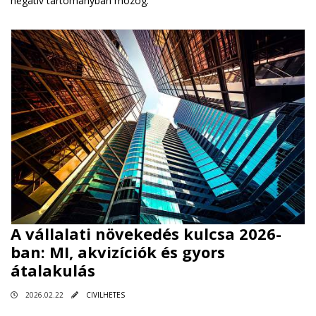
negatív tartományban mozog.
A vállalati növekedés kulcsa 2026-
ban: MI, akvizíciók és gyors
átalakulás
2026.02.22
CIVILHETES