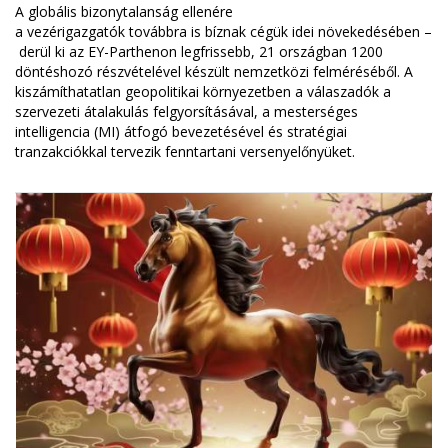
A globális bizonytalanság ellenére
a vezérigazgatók továbbra is bíznak cégük idei növekedésében –
derül ki az EY-Parthenon legfrissebb, 21 országban 1200
döntéshozó részvételével készült nemzetközi felméréséből. A
kiszámíthatatlan geopolitikai környezetben a válaszadók a
szervezeti átalakulás felgyorsításával, a mesterséges
intelligencia (MI) átfogó bevezetésével és stratégiai
tranzakciókkal tervezik fenntartani versenyelőnyüket.