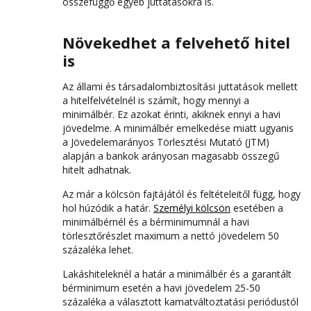
összefüggő egyéb juttatásokra is.
Növekedhet a felvehető hitel
is
Az állami és társadalombiztosítási juttatások mellett
a hitelfelvételnél is számít, hogy mennyi a
minimálbér. Ez azokat érinti, akiknek ennyi a havi
jövedelme. A minimálbér emelkedése miatt ugyanis
a Jövedelemarányos Törlesztési Mutató (JTM)
alapján a bankok arányosan magasabb összegű
hitelt adhatnak.
Az már a kölcsön fajtájától és feltételeitől függ, hogy
hol húzódik a határ.
Személyi kölcsön
esetében a
minimálbérnél és a bérminimumnál a havi
törlesztőrészlet maximum a nettó jövedelem 50
százaléka lehet.
Lakáshiteleknél a határ a minimálbér és a garantált
bérminimum esetén a havi jövedelem 25-50
százaléka a választott kamatváltoztatási periódustól