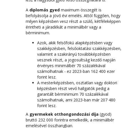
A
diplomás gyed
maximum összegét is
befolyásolja a jövő évi emelés. Attól függően, hogy
milyen képzésben vesz részt a szülő, kétféleképpen
érintheti a járadékát a minimálbér vagy a
bérminimum.
Azok, akik felsőfokú alapképzésben vagy
szakképzésben, felsőoktatási szakképzésben,
valamint a szakirányú továbbképzésben
vesznek részt, a jogosultság kezdő napján
érvényes minimálbér 70 százalékával
számolhatnak - ez 2023-ban 162 400 ezer
forint lesz.
A mesterképzésben, osztatlan vagy doktori
képzésben részt vevő hallgatók pedig a
garantált bérminimum 70 százalékával
számolhatnak, ami 2023-ban már 207 480
forint lesz.
A
gyermekek otthongondozási díja
(gyod)
bruttó 232 000 forintra emelkedik, a minimálbér
emelésével összhangban.