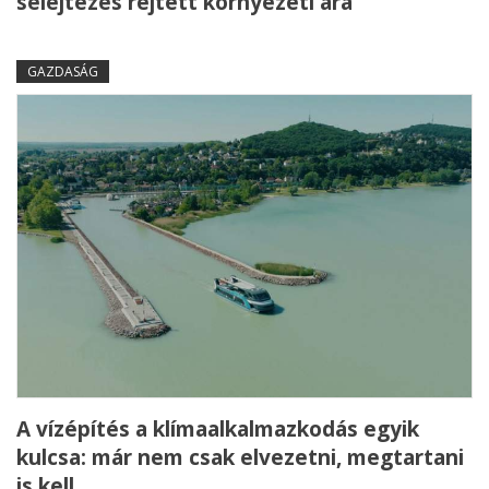
selejtezés rejtett környezeti ára
GAZDASÁG
A vízépítés a klímaalkalmazkodás egyik
kulcsa: már nem csak elvezetni, megtartani
is kell