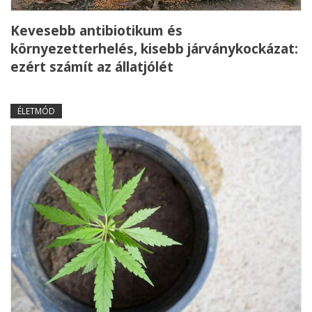
Kevesebb antibiotikum és
környezetterhelés, kisebb járványkockázat:
ezért számít az állatjólét
ÉLETMÓD