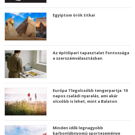
Egyiptom örök titkai
Az építőipari tapasztalat fontossága
a szerszámválasztásban
Európa 7 legolcsóbb tengerpartja: 10
napos családi nyaralás, ami akár
olcsóbb is lehet, mint a Balaton
Minden idők legnagyobb
karbonlábnyomú sporteseménye