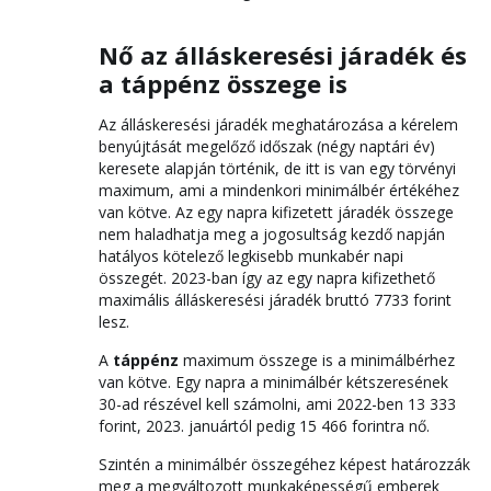
Nő az álláskeresési járadék és
a táppénz összege is
Az álláskeresési járadék meghatározása a kérelem
benyújtását megelőző időszak (négy naptári év)
keresete alapján történik, de itt is van egy törvényi
maximum, ami a mindenkori minimálbér értékéhez
van kötve. Az egy napra kifizetett járadék összege
nem haladhatja meg a jogosultság kezdő napján
hatályos kötelező legkisebb munkabér napi
összegét. 2023-ban így az egy napra kifizethető
maximális álláskeresési járadék bruttó 7733 forint
lesz.
A
táppénz
maximum összege is a minimálbérhez
van kötve. Egy napra a minimálbér kétszeresének
30-ad részével kell számolni, ami 2022-ben 13 333
forint, 2023. januártól pedig 15 466 forintra nő.
Szintén a minimálbér összegéhez képest határozzák
meg a megváltozott munkaképességű emberek