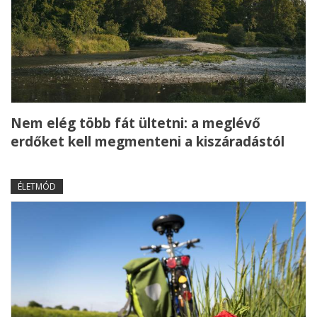
Nem elég több fát ültetni: a meglévő
erdőket kell megmenteni a kiszáradástól
ÉLETMÓD