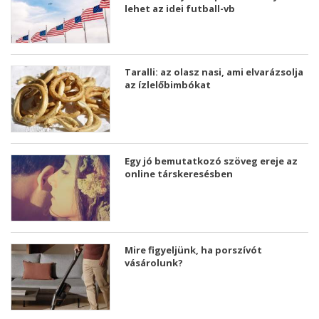
lehet az idei futball-vb
Taralli: az olasz nasi, ami elvarázsolja
az ízlelőbimbókat
Egy jó bemutatkozó szöveg ereje az
online társkeresésben
Mire figyeljünk, ha porszívót
vásárolunk?