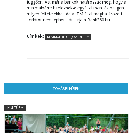
függően. Azt már a bankok határozzák meg, hogy a
minimálbérre hiteleznek-e egyáltalában, és ha igen,
milyen feltételekkel, de a JTM által meghatározott
korlátot nem léphetik át - írja a Bank360.hu.
Címkék:
MINIMÁLBÉR
JÖVEDELEM
TOVÁBBI HÍREK
(AKTÍV FÜL)
KULTÚRA