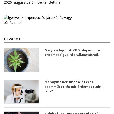
2026. augusztus 6. , Berta, Bettina
OLVASOTT
Melyik a legjobb CBD olaj és mire
érdemes figyelni a választásnál?
Mennyibe kerülhet a lézeres
szemműtét, és mit érdemes tudni
róla?
Kidobni vagy megmenteni? A túl