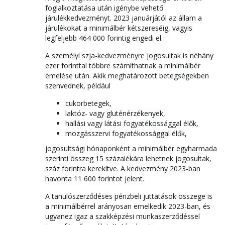
foglalkoztatása után igénybe vehető
járulékkedvezményt. 2023 januárjától az állam a
járulékokat a minimálbér kétszereséig, vagyis
legfeljebb 464 000 forintig engedi el.
A személyi szja-kedvezményre jogosultak is néhány
ezer forinttal többre számíthatnak a minimálbér
emelése után. Akik meghatározott betegségekben
szenvednek, például
cukorbetegek,
laktóz- vagy gluténérzékenyek,
hallási vagy látási fogyatékossággal élők,
mozgásszervi fogyatékossággal élők,
jogosultsági hónaponként a minimálbér egyharmada
szerinti összeg 15 százalékára lehetnek jogosultak,
száz forintra kerekítve. A kedvezmény 2023-ban
havonta 11 600 forintot jelent.
A tanulószerződéses pénzbeli juttatások összege is
a minimálbérrel arányosan emelkedik 2023-ban, és
ugyanez igaz a szakképzési munkaszerződéssel