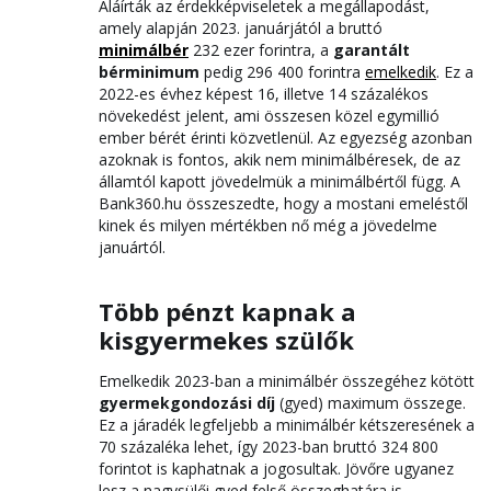
Aláírták az érdekképviseletek a megállapodást,
amely alapján 2023. januárjától a bruttó
minimálbér
232 ezer forintra, a
garantált
bérminimum
pedig 296 400 forintra
emelkedik
. Ez a
2022-es évhez képest 16, illetve 14 százalékos
növekedést jelent, ami összesen közel egymillió
ember bérét érinti közvetlenül. Az egyezség azonban
azoknak is fontos, akik nem minimálbéresek, de az
államtól kapott jövedelmük a minimálbértől függ. A
Bank360.hu összeszedte, hogy a mostani emeléstől
kinek és milyen mértékben nő még a jövedelme
januártól.
Több pénzt kapnak a
kisgyermekes szülők
Emelkedik 2023-ban a minimálbér összegéhez kötött
gyermekgondozási díj
(gyed) maximum összege.
Ez a járadék legfeljebb a minimálbér kétszeresének a
70 százaléka lehet, így 2023-ban bruttó 324 800
forintot is kaphatnak a jogosultak. Jövőre ugyanez
lesz a nagysülői gyed felső összeghatára is.