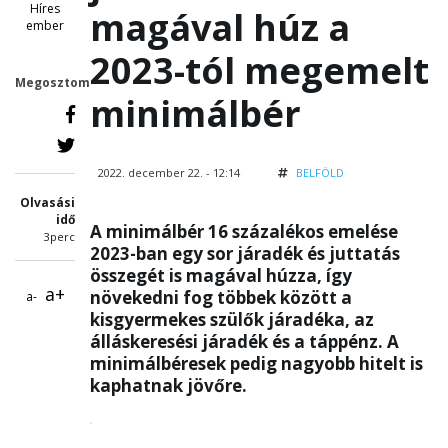
Híres
magával húz a
ember
2023-tól megemelt
Megosztom
minimálbér
2022. december 22. - 12:14
BELFÖLD
Olvasási
idő
A minimálbér 16 százalékos emelése
3perc
2023-ban egy sor járadék és juttatás
összegét is magával húzza, így
a+
növekedni fog többek között a
a-
kisgyermekes szülők járadéka, az
álláskeresési járadék és a táppénz. A
minimálbéresek pedig nagyobb hitelt is
kaphatnak jövőre.