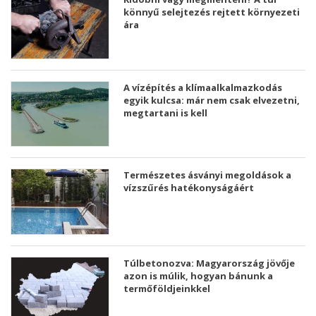
könnyű selejtezés rejtett környezeti
ára
A vízépítés a klímaalkalmazkodás
egyik kulcsa: már nem csak elvezetni,
megtartani is kell
Természetes ásványi megoldások a
vízszűrés hatékonyságáért
Túlbetonozva: Magyarország jövője
azon is múlik, hogyan bánunk a
termőföldjeinkkel