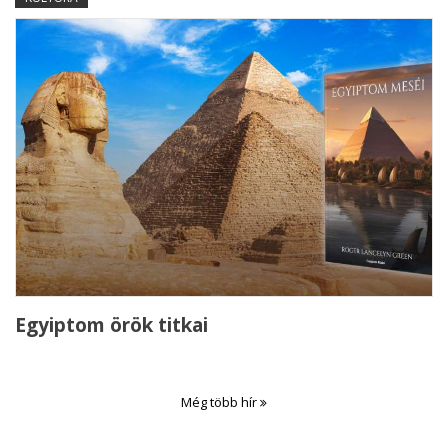
Egyiptom örök titkai
Még több hír