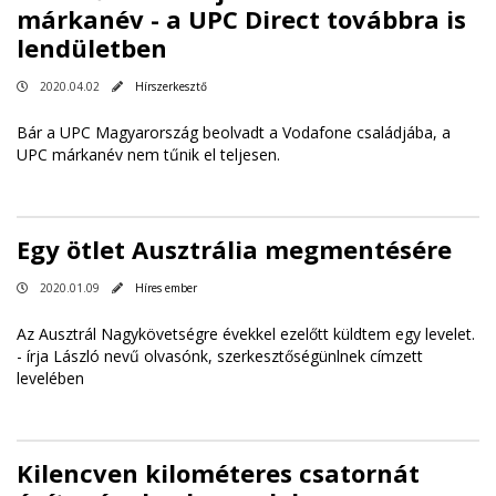
márkanév - a UPC Direct továbbra is
lendületben
2020.04.02
Hírszerkesztő
Bár a UPC Magyarország beolvadt a Vodafone családjába, a
UPC márkanév nem tűnik el teljesen.
Egy ötlet Ausztrália megmentésére
2020.01.09
Híres ember
Az Ausztrál Nagykövetségre évekkel ezelőtt küldtem egy levelet.
- írja László nevű olvasónk, szerkesztőségünlnek címzett
levelében
Kilencven kilométeres csatornát