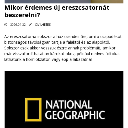
Mikor érdemes új ereszcsatornát
beszerelni?
2026.01.22
CIVILHETES
Az ereszcsatorna sokszor a ház csendes őre, ami a csapadékot
biztonságos távolságban tartja a falaktól és az alapoktól.
Sokszor csak akkor vesszük észre annak problémáit, amikor
már visszafordíthatatlan károkat okoz, például nedves foltokat
láthatunk a homlokzaton vagy épp a lábazatnál.