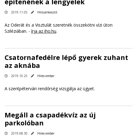
építenének a lengyelek
2019.11.05
Hírszerkesztő
Az Oderát és a Visztulát szeretnék összekötni vízi úton
Sziléziában. -
írja az iho.hu
.
Csatornafedélre lépő gyerek zuhant
az aknába
2019.10.25
Híres ember
A szentpétervári rendőrség vizsgálja az ügyet.
Megáll a csapadékvíz az új
parkolóban
2019.08.30
Híres ember