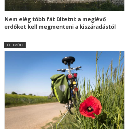
Nem elég több fát ültetni: a meglévő
erdőket kell megmenteni a kiszáradástól
ÉLETMÓD