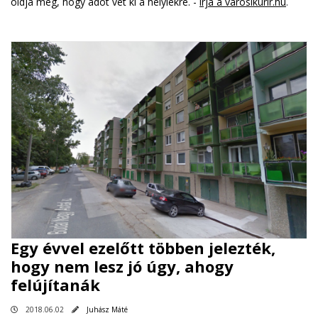
oldja meg, hogy adót vet ki a helyiekre. -
írja a varosikurir.hu
.
Egy évvel ezelőtt többen jelezték,
hogy nem lesz jó úgy, ahogy
felújítanák
2018.06.02
Juhász Máté