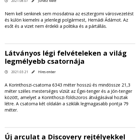
2021.08.07
Juhász Máté
Nem kell senkinek sem mosdatnia az esztergomi városvezetést
és külön kiemelni a jelenlegi polgármest, Hernádi Ádámot. Az
esőt és a vizet nem érdekli a politika és a pártállás.
Látványos légi felvételeken a világ
legmélyebb csatornája
2021.03.21
Híres ember
A Korinthoszi-csatorna 6343 méter hosszú és mindössze 21,3
méter széles mesterséges víziút az Égei-tenger és a Jón-tenger
között, amelyet a Korinthoszi-földszoros átvágásával hoztak
létre. A csatorna két oldalán a sziklák legmagasabb pontja 79
méter.
Új arculat a Discovery rejtélyekkel