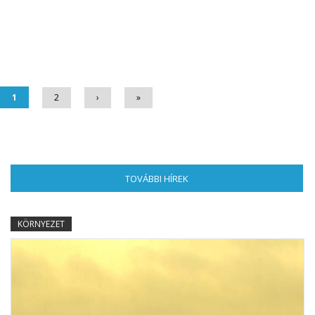
Oldalak
1
2
›
»
TOVÁBBI HÍREK
(AKTÍV FÜL)
KÖRNYEZET