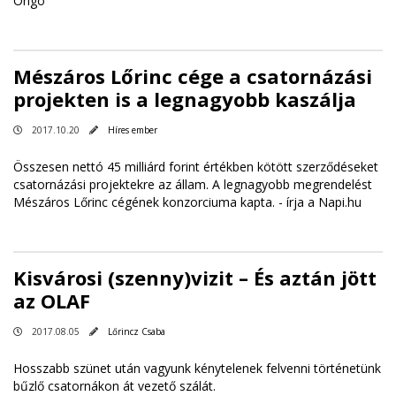
Origo
Mészáros Lőrinc cége a csatornázási
projekten is a legnagyobb kaszálja
2017.10.20
Híres ember
Összesen nettó 45 milliárd forint értékben kötött szerződéseket
csatornázási projektekre az állam. A legnagyobb megrendelést
Mészáros Lőrinc cégének konzorciuma kapta. -
írja a Napi.hu
Kisvárosi (szenny)vizit – És aztán jött
az OLAF
2017.08.05
Lőrincz Csaba
Hosszabb szünet után vagyunk kénytelenek felvenni történetünk
bűzlő csatornákon át vezető szálát.