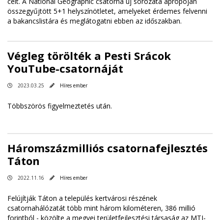
célt. A National Geographic csatorna új sorozata apropóján
összegyűjtött 5+1 helyszínötletet, amelyeket érdemes felvenni
a bakancslistára és meglátogatni ebben az időszakban.
Végleg törölték a Pesti Srácok
YouTube-csatornáját
2023.03.25
Híres ember
Többszörös figyelmeztetés után.
Háromszázmilliós csatornafejlesztés
Táton
2022.11.16
Híres ember
Felújítják Táton a település kertvárosi részének
csatornahálózatát több mint három kilométeren, 386 millió
forintból - közölte a megyei területfejlesztési társaság az MTI-