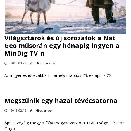
Világsztárok és új sorozatok a Nat
Geo műsorán egy hónapig ingyen a
MinDig TV-n
2018.03.22
Hírszerkesztő
Az ingyenes időszakban – amely március 23. és április 22.
Megszűnik egy hazai tévécsatorna
2018.02.12
Híres ember
Április végéig megy a FOX magyar verziója, utána vége. -
írja az
Origo