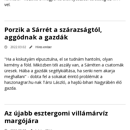
vel.
Porzik a Sárrét a szárazságtól,
aggódnak a gazdák
2022.03.02
Híres ember
"Ha a kiskutyám elpusztulna, el se tudnám hantolni, olyan
kemény a föld. Miközben téli aszály van, a Sárréten a csatornák
üresek. Hiába a gazdák segélykiáltása, ha senki nem akarja
meghallani" - dobta fel a sokakat érintő problémát a
haszonagrar.hu-nak Társi László, a hajdú-bihari Nagyrábén élő
gazda.
Az újabb esztergomi villámárvíz
margójára