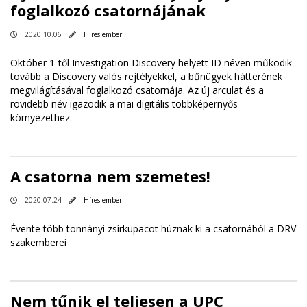
foglalkozó csatornájának
2020.10.06
Híres ember
Október 1-től Investigation Discovery helyett ID néven működik
tovább a Discovery valós rejtélyekkel, a bűnügyek hátterének
megvilágításával foglalkozó csatornája. Az új arculat és a
rövidebb név igazodik a mai digitális többképernyős
környezethez.
A csatorna nem szemetes!
2020.07.24
Híres ember
Évente több tonnányi zsírkupacot húznak ki a csatornából a DRV
szakemberei
Nem tűnik el teljesen a UPC