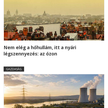
Nem elég a hőhullám, itt a nyári
légszennyezés: az ózon
GAZDASÁG