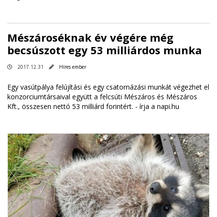
Mészároséknak év végére még
becsúszott egy 53 milliárdos munka
2017.12.31
Híres ember
Egy vasútpálya felújítási és egy csatornázási munkát végezhet el
konzorciumtársaival együtt a felcsúti Mészáros és Mészáros
Kft., összesen nettó 53 milliárd forintért. -
írja a napi.hu