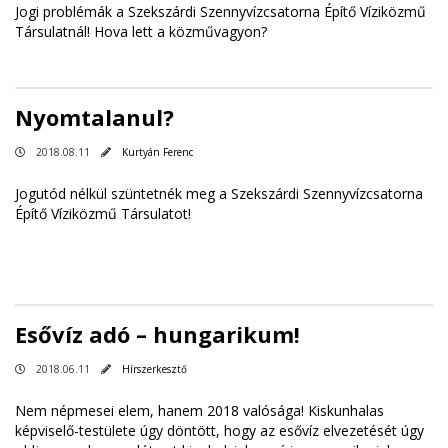
Jogi problémák a Szekszárdi Szennyvízcsatorna Építő Víziközmű
Társulatnál! Hova lett a közművagyon?
Nyomtalanul?
2018.08.11
Kurtyán Ferenc
Jogutód nélkül szüntetnék meg a Szekszárdi Szennyvízcsatorna
Építő Víziközmű Társulatot!
Esővíz adó – hungarikum!
2018.06.11
Hírszerkesztő
Nem népmesei elem, hanem 2018 valósága! Kiskunhalas
képviselő-testülete úgy döntött, hogy az esővíz elvezetését úgy