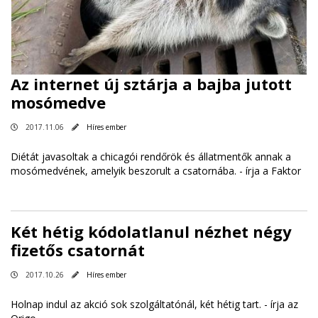
Az internet új sztárja a bajba jutott
mosómedve
2017.11.06
Híres ember
Diétát javasoltak a chicagói rendőrök és állatmentők annak a
mosómedvének, amelyik beszorult a csatornába. -
írja a Faktor
Két hétig kódolatlanul nézhet négy
fizetős csatornát
2017.10.26
Híres ember
Holnap indul az akció sok szolgáltatónál, két hétig tart. -
írja az