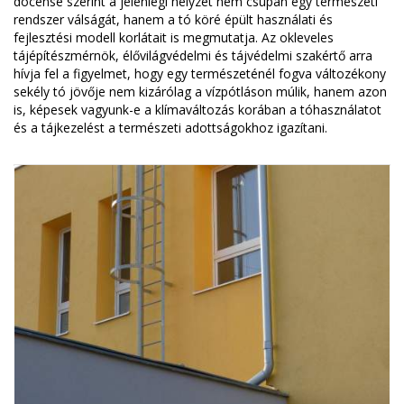
docense szerint a jelenlegi helyzet nem csupán egy természeti
rendszer válságát, hanem a tó köré épült használati és
fejlesztési modell korlátait is megmutatja. Az okleveles
tájépítészmérnök, élővilágvédelmi és tájvédelmi szakértő arra
hívja fel a figyelmet, hogy egy természeténél fogva változékony
sekély tó jövője nem kizárólag a vízpótláson múlik, hanem azon
is, képesek vagyunk-e a klímaváltozás korában a tóhasználatot
és a tájkezelést a természeti adottságokhoz igazítani.