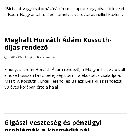
"Bicikli út vagy csatornázás" címmel kaptunk egy olvasói levelet
a Budai Nagy antal utcából, amelyet változtatás nélkül közlünk
Meghalt Horváth Ádám Kossuth-
díjas rendező
2019.06.21
Hírszerkesztő
Elhunyt szerdán Horváth Ádám rendező, a Magyar Televízió volt
elnöke hosszan tartó betegség után - tájékoztatta családja az
MTI-t. A Kossuth-, Erkel Ferenc- és Balázs Béla-díjas rendezőt
89 éves korában érte a halál.
Gigászi veszteség és pénzügyi
problémák a közmédiánál