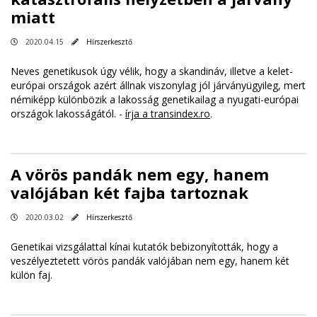
miatt
2020.04.15
Hírszerkesztő
Neves genetikusok úgy vélik, hogy a skandináv, illetve a kelet-
európai országok azért állnak viszonylag jól járványügyileg, mert
némiképp különbözik a lakosság genetikailag a nyugati-európai
országok lakosságától. -
írja a transindex.ro
.
A vörös pandák nem egy, hanem
valójában két fajba tartoznak
2020.03.02
Hírszerkesztő
Genetikai vizsgálattal kínai kutatók bebizonyították, hogy a
veszélyeztetett vörös pandák valójában nem egy, hanem két
külön faj.