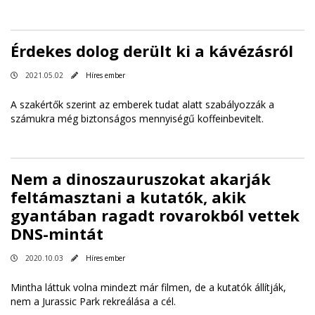
Érdekes dolog derült ki a kávézásról
2021.05.02
Híres ember
A szakértők szerint az emberek tudat alatt szabályozzák a
számukra még biztonságos mennyiségű koffeinbevitelt.
Nem a dinoszauruszokat akarják
feltámasztani a kutatók, akik
gyantában ragadt rovarokból vettek
DNS-mintát
2020.10.03
Híres ember
Mintha láttuk volna mindezt már filmen, de a kutatók állítják,
nem a Jurassic Park rekreálása a cél.