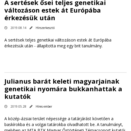
A sertések ősei teljes genetikai
változáson estek át Európába
érkezésük után
2019.08.14
Hírszerkesztő
A sertések teljes genetikai változáson estek át Európába
érkezésük után - állapította meg egy brit tanulmány.
Julianus barát keleti magyarjainak
genetikai nyomára bukkanhattak a
kutatók
2019.05.28
Híres ember
A közép-ázsiai terület népessége a tatárjárást követően a
baskírokba és a volgai tatárokba olvadhatott be. A tanulmányt,
melyben az MTA BTK Magyar Őstörténeti Témacsoport kutatói