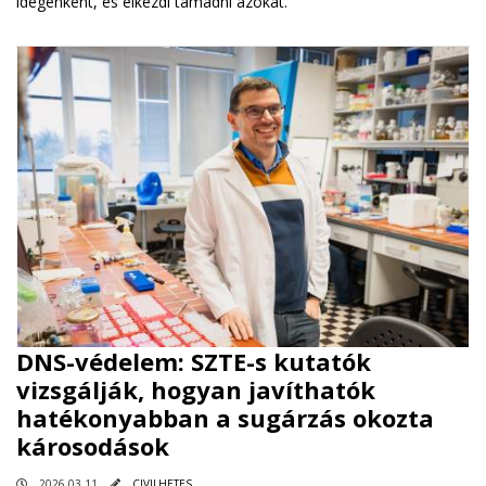
idegenként, és elkezdi támadni azokat.
DNS-védelem: SZTE-s kutatók
vizsgálják, hogyan javíthatók
hatékonyabban a sugárzás okozta
károsodások
2026.03.11
CIVILHETES