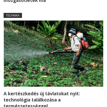
mozgásötletek ma
TECHNIKA
A kertészkedés új távlatokat nyit:
technológia találkozása a
természetességgel