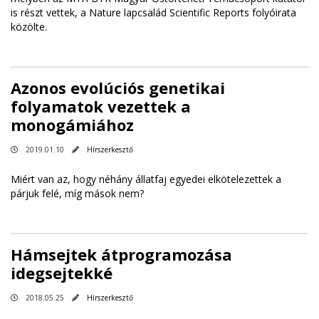
is részt vettek, a Nature lapcsalád Scientific Reports folyóirata
közölte.
Azonos evolúciós genetikai
folyamatok vezettek a
monogámiához
2019.01.10
Hírszerkesztő
Miért van az, hogy néhány állatfaj egyedei elkötelezettek a
párjuk felé, míg mások nem?
Hámsejtek átprogramozása
idegsejtekké
2018.05.25
Hírszerkesztő