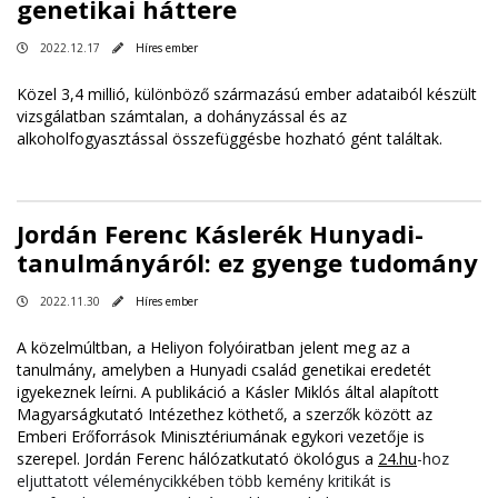
genetikai háttere
2022.12.17
Híres ember
Közel 3,4 millió, különböző származású ember adataiból készült
vizsgálatban számtalan, a dohányzással és az
alkoholfogyasztással összefüggésbe hozható gént találtak.
Jordán Ferenc Káslerék Hunyadi-
tanulmányáról: ez gyenge tudomány
2022.11.30
Híres ember
A közelmúltban, a Heliyon folyóiratban jelent meg az a
tanulmány, amelyben a Hunyadi család genetikai eredetét
igyekeznek leírni. A publikáció a Kásler Miklós által alapított
Magyarságkutató Intézethez köthető, a szerzők között az
Emberi Erőforrások Minisztériumának egykori vezetője is
szerepel. Jordán Ferenc hálózatkutató ökológus a
24.hu
-hoz
eljuttatott véleménycikkében több kemény kritikát is