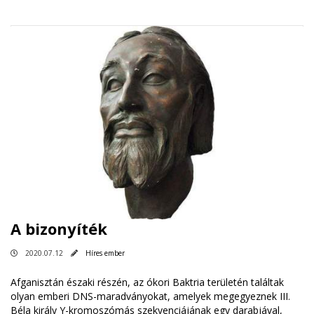
A bizonyíték
2020.07.12
Híres ember
Afganisztán északi részén, az ókori Baktria területén találtak
olyan emberi DNS-maradványokat, amelyek megegyeznek III.
Béla király Y-kromoszómás szekvenciájának egy darabjával,