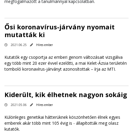
megfogalmazott a tanulmánnyal kapcsolatban.
Ősi koronavírus-járvány nyomait
mutatták ki
2021.06.25
Híres ember
Kutatók egy csoportja az emberi genom változásait vizsgálva
egy több mint 20 ezer évvel ezelőtti, a mai Kelet-Ázsia területén
tomboló koronavírus-járványt azonosítottak – írja az MTI.
Kiderült, kik élhetnek nagyon sokáig
2021.05.06
Híres ember
Különleges genetikai hátterüknek köszönhetően élnek egyes
emberek akár több mint 105 évig is - állapították meg olasz
kutatók.