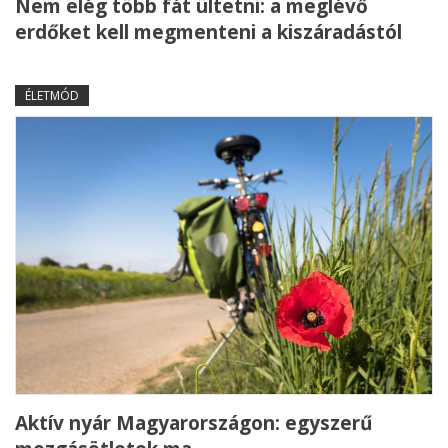
Nem elég több fát ültetni: a meglévő
erdőket kell megmenteni a kiszáradástól
ÉLETMÓD
Aktív nyár Magyarországon: egyszerű