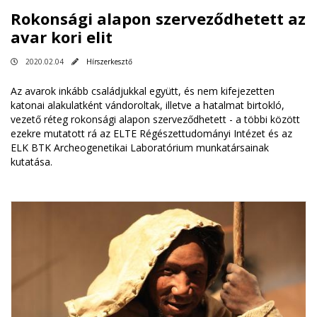
Rokonsági alapon szerveződhetett az
avar kori elit
2020.02.04
Hírszerkesztő
Az avarok inkább családjukkal együtt, és nem kifejezetten
katonai alakulatként vándoroltak, illetve a hatalmat birtokló,
vezető réteg rokonsági alapon szerveződhetett - a többi között
ezekre mutatott rá az ELTE Régészettudományi Intézet és az
ELK BTK Archeogenetikai Laboratórium munkatársainak
kutatása.