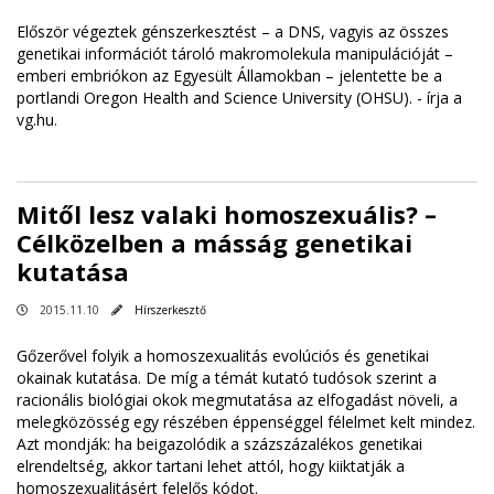
Először végeztek génszerkesztést – a DNS, vagyis az összes
genetikai információt tároló makromolekula manipulációját –
emberi embriókon az Egyesült Államokban – jelentette be a
portlandi Oregon Health and Science University (OHSU). -
írja a
vg.hu
.
Mitől lesz valaki homoszexuális? –
Célközelben a másság genetikai
kutatása
2015.11.10
Hírszerkesztő
Gőzerővel folyik a homoszexualitás evolúciós és genetikai
okainak kutatása. De míg a témát kutató tudósok szerint a
racionális biológiai okok megmutatása az elfogadást növeli, a
melegközösség egy részében éppenséggel félelmet kelt mindez.
Azt mondják: ha beigazolódik a százszázalékos genetikai
elrendeltség, akkor tartani lehet attól, hogy kiiktatják a
homoszexualitásért felelős kódot.