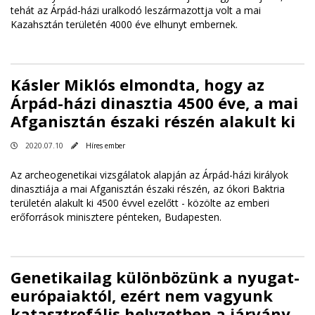
tehát az Árpád-házi uralkodó leszármazottja volt a mai
Kazahsztán területén 4000 éve elhunyt embernek.
Kásler Miklós elmondta, hogy az
Árpád-házi dinasztia 4500 éve, a mai
Afganisztán északi részén alakult ki
2020.07.10
Híres ember
Az archeogenetikai vizsgálatok alapján az Árpád-házi királyok
dinasztiája a mai Afganisztán északi részén, az ókori Baktria
területén alakult ki 4500 évvel ezelőtt - közölte az emberi
erőforrások minisztere pénteken, Budapesten.
Genetikailag különbözünk a nyugat-
európaiaktól, ezért nem vagyunk
katasztrofális helyzetben a járvány