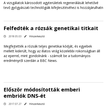
A vizsgálatok károsodott agyterületek regenerálását lehetővé
tevő gyógyászati technológiák kifejlesztéséhez is hozzájárulhatn
Felfedték a rózsák genetikai titkait
2018.05.03
Hírszerkesztő
Megfejtették a rózsák teljes genetikai kódját, és egyebek
mellett kiderült, hogy az illatos virág közelebbi rokonságban áll
az eperrel, mint gondolnánk - számolt be a tudományos
eredményről szerdán a BBC News.
Először módosították emberi
embriók DNS-ét
2017.07.27
Hírszerkesztő