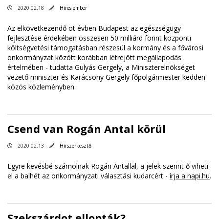
2020.02.18
Híres ember
Az elkövetkezendő öt évben Budapest az egészségügy
fejlesztése érdekében összesen 50 milliárd forint központi
költségvetési támogatásban részesül a kormány és a fővárosi
önkormányzat között korábban létrejött megállapodás
értelmében - tudatta Gulyás Gergely, a Miniszterelnökséget
vezető miniszter és Karácsony Gergely főpolgármester kedden
közös közleményben.
Csend van Rogán Antal körül
2020.02.13
Hírszerkesztő
Egyre kevésbé számolnak Rogán Antallal, a jelek szerint ő viheti
el a balhét az önkormányzati választási kudarcért -
írja a napi.hu
.
Szekszárdot ellopták?