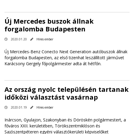
Új Mercedes buszok állnak
forgalomba Budapesten
2020.01.20
Híres ember
Új Mercedes-Benz Conecto Next Generation autóbuszok állnak
forgalomba Budapesten, az első tizenhat leszállított járművet
Karácsony Gergely főpolgármester adta át hétfőn.
Az ország nyolc településén tartanak
időközi választást vasárnap
2020.01.19
Híres ember
Inárcson, Gyulajon, Szakonyban és Döröskén polgármestert, a
főváros XXII. kerületében, Törökszentmiklóson és
Sajószentpéteren egyéni választókerületi képviselőket