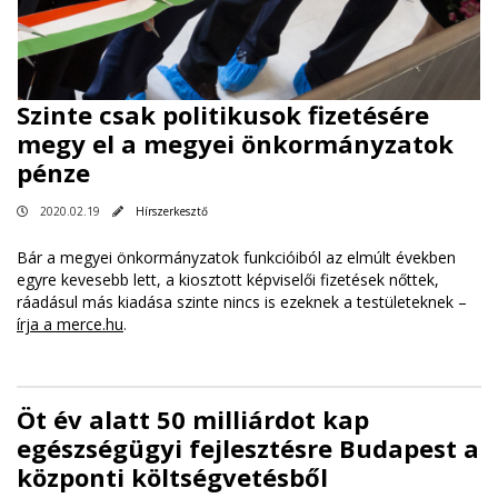
Szinte csak politikusok fizetésére
megy el a megyei önkormányzatok
pénze
2020.02.19
Hírszerkesztő
Bár a megyei önkormányzatok funkcióiból az elmúlt években
egyre kevesebb lett, a kiosztott képviselői fizetések nőttek,
ráadásul más kiadása szinte nincs is ezeknek a testületeknek –
írja a merce.hu
.
Öt év alatt 50 milliárdot kap
egészségügyi fejlesztésre Budapest a
központi költségvetésből