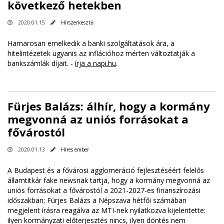
következő hetekben
2020.01.15
Hírszerkesztő
Hamarosan emelkedik a banki szolgáltatások ára, a
hitelintézetek ugyanis az inflációhoz mérten változtatják a
bankszámlák díjait. -
írja a napi.hu
.
Fürjes Balázs: álhír, hogy a kormány
megvonná az uniós forrásokat a
fővárostól
2020.01.13
Híres ember
A Budapest és a fővárosi agglomeráció fejlesztéséért felelős
államtitkár fake newsnak tartja, hogy a kormány megvonná az
uniós forrásokat a fővárostól a 2021-2027-es finanszírozási
időszakban; Fürjes Balázs a Népszava hétfői számában
megjelent írásra reagálva az MTI-nek nyilatkozva kijelentette:
ilyen kormányzati előterjesztés nincs, ilyen döntés nem