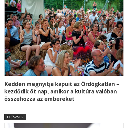
Kedden megnyitja kapuit az Ördögkatlan –
kezdődik öt nap, amikor a kultúra valóban
összehozza az embereket
EGÉSZSÉG