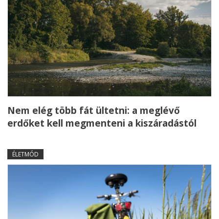
Nem elég több fát ültetni: a meglévő
erdőket kell megmenteni a kiszáradástól
ÉLETMÓD