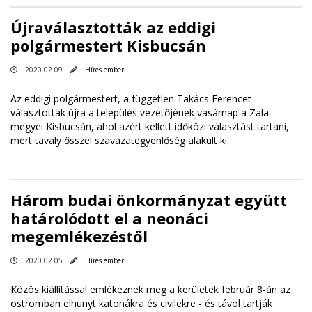
Újraválasztották az eddigi
polgármestert Kisbucsán
2020.02.09
Híres ember
Az eddigi polgármestert, a független Takács Ferencet
választották újra a település vezetőjének vasárnap a Zala
megyei Kisbucsán, ahol azért kellett időközi választást tartani,
mert tavaly ősszel szavazategyenlőség alakult ki.
Három budai önkormányzat együtt
határolódott el a neonáci
megemlékezéstől
2020.02.05
Híres ember
Közös kiállítással emlékeznek meg a kerületek február 8-án az
ostromban elhunyt katonákra és civilekre - és távol tartják