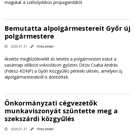
magukat a szélsőjobbos propagandától.
Bemutatta alpolgármestereit Győr új
polgármestere
2020.01.31
Híres ember
Átvette megbízólevelét és letette a polgármesteri esküt a
vasárnapi időközi voksoláson győztes Dézsi Csaba András
(Fidesz-KDNP) a Győri Közgyűlés pénteki ülésén, amelyen új
alpolgármesterekről is döntöttek.
Önkormányzati cégvezetők
munkaviszonyát szüntette meg a
szekszárdi közgyűlés
2020.01.31
Híres ember