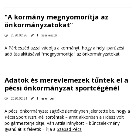
"A kormány megnyomorítja az
önkormányzatokat"
2020.02.26
Hírszerkesztő
A Párbeszéd azzal vádolja a kormányt, hogy a helyi iparűzési
adó átalakításával "megnyomorítja" az önkormányzatokat.
Adatok és merevlemezek tűntek el a
pécsi önkormányzat sportcégénél
2020.02.21
Híres ember
A pécsi önkormányzat sajtóközleményben jelentette be, hogy a
Pécsi Sport Nzrt.-nél történtek – amit akkoriban a Fidesz volt
polgármesterjelöltje, Vári Attila irányított – bűncselekmény
gyanúját is felvetik – írja a
Szabad Pécs
.