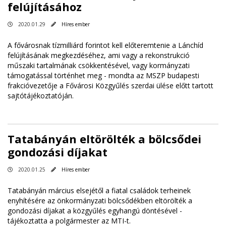
felújításához
2020.01.29
Híres ember
A fővárosnak tízmilliárd forintot kell előteremtenie a Lánchíd
felújításának megkezdéséhez, ami vagy a rekonstrukció
műszaki tartalmának csökkentésével, vagy kormányzati
támogatással történhet meg - mondta az MSZP budapesti
frakcióvezetője a Fővárosi Közgyűlés szerdai ülése előtt tartott
sajtótájékoztatóján.
Tatabányán eltörölték a bölcsődei
gondozási díjakat
2020.01.25
Híres ember
Tatabányán március elsejétől a fiatal családok terheinek
enyhítésére az önkormányzati bölcsődékben eltörölték a
gondozási díjakat a közgyűlés egyhangú döntésével -
tájékoztatta a polgármester az MTI-t.