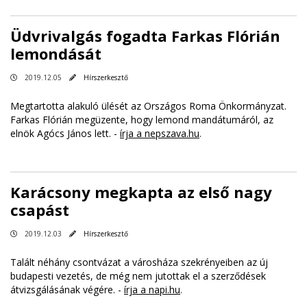
Üdvrivalgás fogadta Farkas Flórián
lemondását
2019.12.05
Hírszerkesztő
Megtartotta alakuló ülését az Országos Roma Önkormányzat.
Farkas Flórián megüzente, hogy lemond mandátumáról, az
elnök Agócs János lett. -
írja a nepszava.hu
.
Karácsony megkapta az első nagy
csapást
2019.12.03
Hírszerkesztő
Talált néhány csontvázat a városháza szekrényeiben az új
budapesti vezetés, de még nem jutottak el a szerződések
átvizsgálásának végére. -
írja a napi.hu
.