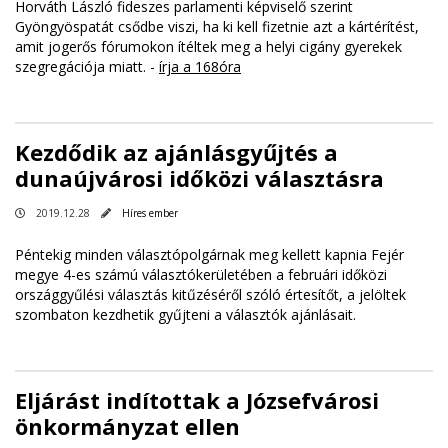
Horváth László fideszes parlamenti képviselő szerint
Gyöngyöspatát csődbe viszi, ha ki kell fizetnie azt a kártérítést,
amit jogerős fórumokon ítéltek meg a helyi cigány gyerekek
szegregációja miatt. -
írja a 168óra
Kezdődik az ajánlásgyűjtés a
dunaújvárosi időközi választásra
2019.12.28
Híres ember
Péntekig minden választópolgárnak meg kellett kapnia Fejér
megye 4-es számú választókerületében a februári időközi
országgyűlési választás kitűzéséről szóló értesítőt, a jelöltek
szombaton kezdhetik gyűjteni a választók ajánlásait.
Eljárást indítottak a Józsefvárosi
önkormányzat ellen