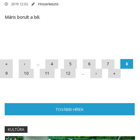
2019.12.02
Hírszerkesztő
Máris borult a bili.
Oldalak
«
‹
…
4
5
6
7
8
9
10
11
12
…
›
»
TOVÁBBI HÍREK
(AKTÍV FÜL)
KULTÚRA