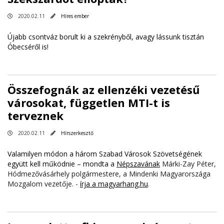
2020.02.11
Híres ember
Újabb csontváz borult ki a szekrényből, avagy lássunk tisztán
Óbecséről is!
Összefognák az ellenzéki vezetésű
városokat, független MTI-t is
terveznek
2020.02.11
Hírszerkesztő
Valamilyen módon a három Szabad Városok Szövetségének
együtt kell működnie – mondta a
Népszavának
Márki-Zay Péter,
Hódmezővásárhely polgármestere, a Mindenki Magyarországa
Mozgalom vezetője. -
írja a magyarhang.hu
.