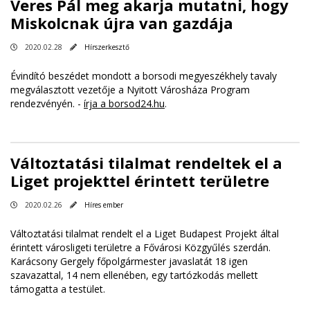
Veres Pál meg akarja mutatni, hogy
Miskolcnak újra van gazdája
2020.02.28
Hírszerkesztő
Évindító beszédet mondott a borsodi megyeszékhely tavaly
megválasztott vezetője a Nyitott Városháza Program
rendezvényén. -
írja a borsod24.hu
.
Változtatási tilalmat rendeltek el a
Liget projekttel érintett területre
2020.02.26
Híres ember
Változtatási tilalmat rendelt el a Liget Budapest Projekt által
érintett városligeti területre a Fővárosi Közgyűlés szerdán.
Karácsony Gergely főpolgármester javaslatát 18 igen
szavazattal, 14 nem ellenében, egy tartózkodás mellett
támogatta a testület.