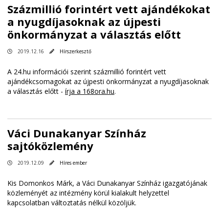
Százmillió forintért vett ajándékokat
a nyugdíjasoknak az újpesti
önkormányzat a választás előtt
2019.12.16
Hírszerkesztő
A 24.hu információi szerint százmillió forintért vett
ajándékcsomagokat az újpesti önkormányzat a nyugdíjasoknak
a választás előtt -
írja a 168ora.hu
.
Váci Dunakanyar Színház
sajtóközlemény
2019.12.09
Híres ember
Kis Domonkos Márk, a Váci Dunakanyar Színház igazgatójának
közleményét az intézmény körül kialakult helyzettel
kapcsolatban változtatás nélkül közöljük.