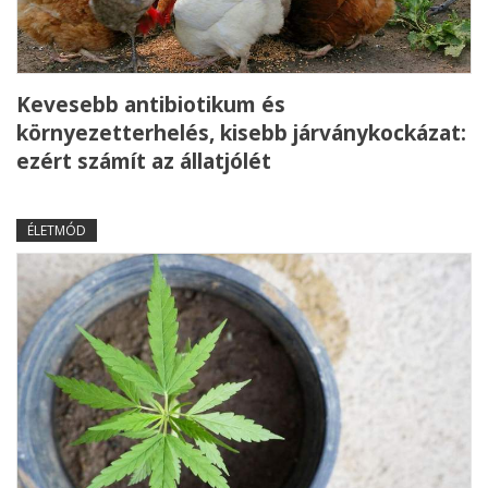
Kevesebb antibiotikum és
környezetterhelés, kisebb járványkockázat:
ezért számít az állatjólét
ÉLETMÓD