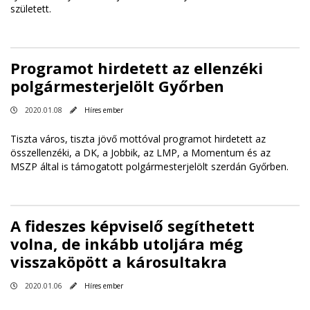
született.
Programot hirdetett az ellenzéki
polgármesterjelölt Győrben
2020.01.08
Híres ember
Tiszta város, tiszta jövő mottóval programot hirdetett az
összellenzéki, a DK, a Jobbik, az LMP, a Momentum és az
MSZP által is támogatott polgármesterjelölt szerdán Győrben.
A fideszes képviselő segíthetett
volna, de inkább utoljára még
visszaköpött a károsultakra
2020.01.06
Híres ember