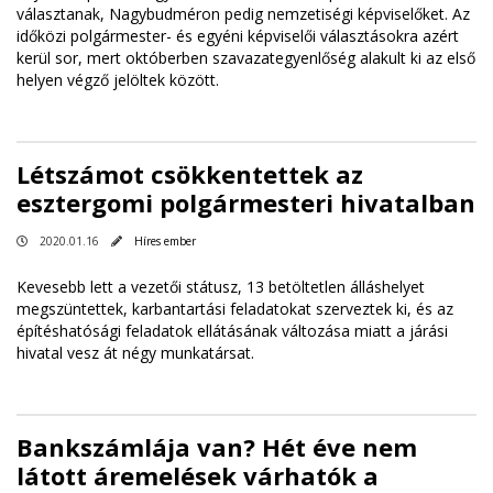
választanak, Nagybudméron pedig nemzetiségi képviselőket. Az
időközi polgármester- és egyéni képviselői választásokra azért
kerül sor, mert októberben szavazategyenlőség alakult ki az első
helyen végző jelöltek között.
Létszámot csökkentettek az
esztergomi polgármesteri hivatalban
2020.01.16
Híres ember
Kevesebb lett a vezetői státusz, 13 betöltetlen álláshelyet
megszüntettek, karbantartási feladatokat szerveztek ki, és az
építéshatósági feladatok ellátásának változása miatt a járási
hivatal vesz át négy munkatársat.
Bankszámlája van? Hét éve nem
látott áremelések várhatók a