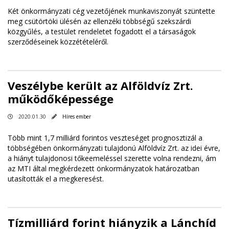
Két önkormányzati cég vezetőjének munkaviszonyát szüntette
meg csütörtöki ülésén az ellenzéki többségű szekszárdi
közgyűlés, a testület rendeletet fogadott el a társaságok
szerződéseinek közzétételéről.
Veszélybe került az Alföldvíz Zrt.
működőképessége
2020.01.30
Híres ember
Több mint 1,7 milliárd forintos veszteséget prognosztizál a
többségében önkormányzati tulajdonú Alföldvíz Zrt. az idei évre,
a hiányt tulajdonosi tőkeemeléssel szerette volna rendezni, ám
az MTI által megkérdezett önkormányzatok határozatban
utasították el a megkeresést.
Tízmilliárd forint hiányzik a Lánchíd