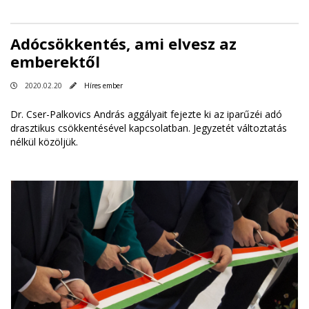
Adócsökkentés, ami elvesz az
emberektől
2020.02.20
Híres ember
Dr. Cser-Palkovics András aggályait fejezte ki az iparűzéi adó
drasztikus csökkentésével kapcsolatban. Jegyzetét változtatás
nélkül közöljük.