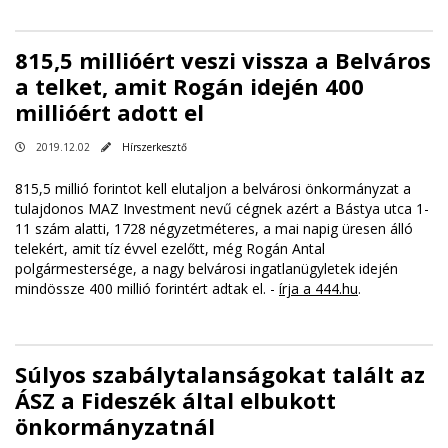
815,5 millióért veszi vissza a Belváros
a telket, amit Rogán idején 400
millióért adott el
2019.12.02
Hírszerkesztő
815,5 millió forintot kell elutaljon a belvárosi önkormányzat a
tulajdonos MAZ Investment nevű cégnek azért a Bástya utca 1-
11 szám alatti, 1728 négyzetméteres, a mai napig üresen álló
telekért, amit tíz évvel ezelőtt, még Rogán Antal
polgármestersége, a nagy belvárosi ingatlanügyletek idején
mindössze 400 millió forintért adtak el. -
írja a 444.hu
.
Súlyos szabálytalanságokat talált az
ÁSZ a Fideszék által elbukott
önkormányzatnál