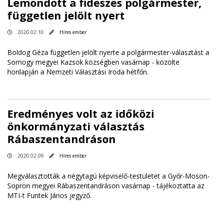
Lemondott a fideszes polgármester,
független jelölt nyert
2020.02.10
Híres ember
Boldog Géza független jelölt nyerte a polgármester-választást a
Somogy megyei Kazsok községben vasárnap - közölte
honlapján a Nemzeti Választási Iroda hétfőn.
Eredményes volt az időközi
önkormányzati választás
Rábaszentandráson
2020.02.09
Híres ember
Megválasztották a négytagú képviselő-testületet a Győr-Moson-
Sopron megyei Rábaszentandráson vasárnap - tájékoztatta az
MTI-t Funtek János jegyző.