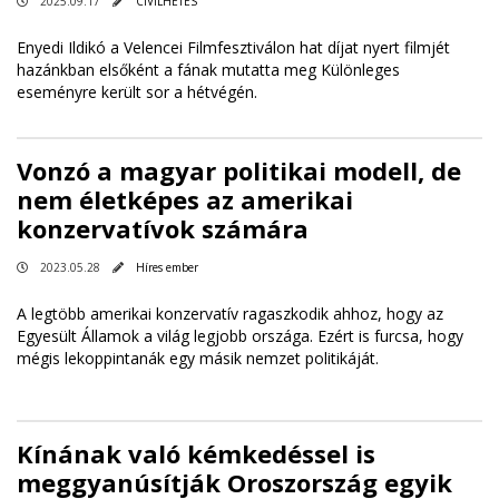
2025.09.17
CIVILHETES
Enyedi Ildikó a Velencei Filmfesztiválon hat díjat nyert filmjét
hazánkban elsőként a fának mutatta meg Különleges
eseményre került sor a hétvégén.
Vonzó a magyar politikai modell, de
nem életképes az amerikai
konzervatívok számára
2023.05.28
Híres ember
A legtöbb amerikai konzervatív ragaszkodik ahhoz, hogy az
Egyesült Államok a világ legjobb országa. Ezért is furcsa, hogy
mégis lekoppintanák egy másik nemzet politikáját.
Kínának való kémkedéssel is
meggyanúsítják Oroszország egyik