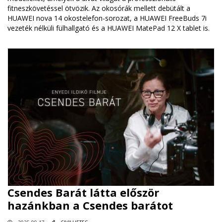
fitneszkövetéssel ötvözik. Az okosórák mellett debütált a
HUAWEI nova 14 okostelefon-sorozat, a HUAWEI FreeBuds 7i
vezeték nélküli fülhallgató és a HUAWEI MatePad 12 X tablet is.
Csendes Barát látta először
hazánkban a Csendes barátot