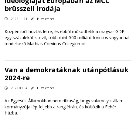
ideológiáját Európában az MCC
brüsszeli irodája
2022.11.11
Híres ember
Közpénzből hozták létre, és ebből működtetik a magyar GDP
egy százalékát kitevő, több mint 500 milliárd forintos vagyonnal
rendelkező Mathias Corvinus Collegiumot.
Van a demokratáknak utánpótlásuk
2024-re
2022.09.04
Híres ember
Az Egyesült Államokban nem ritkaság, hogy valamelyik állam
kormányzója lép feljebb a ranglétrán, és költözik a Fehér
Házba.