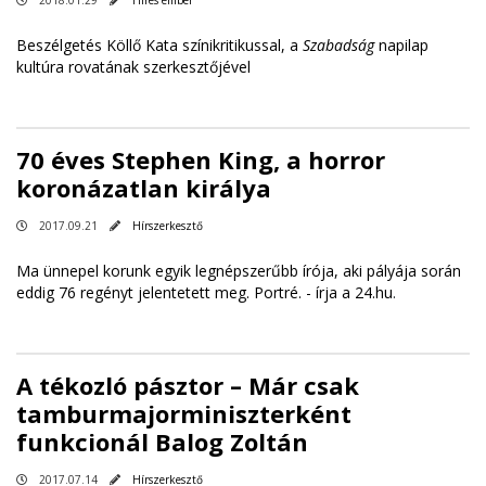
Beszélgetés Köllő Kata színikritikussal, a
Szabadság
napilap
kultúra rovatának szerkesztőjével
70 éves Stephen King, a horror
koronázatlan királya
2017.09.21
Hírszerkesztő
Ma ünnepel korunk egyik legnépszerűbb írója, aki pályája során
eddig 76 regényt jelentetett meg. Portré. -
írja a 24.hu
.
A tékozló pásztor – Már csak
tamburmajorminiszterként
funkcionál Balog Zoltán
2017.07.14
Hírszerkesztő