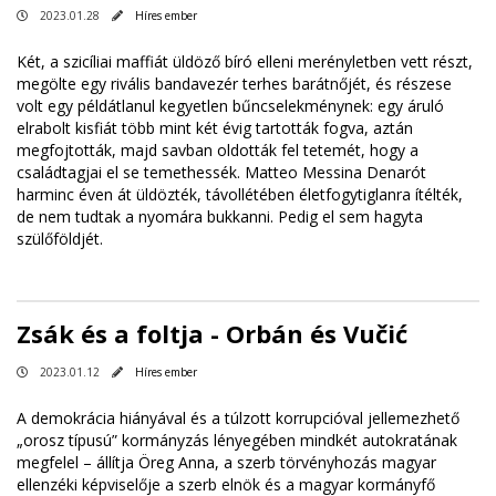
2023.01.28
Híres ember
Két, a szicíliai maffiát üldöző bíró elleni merényletben vett részt,
megölte egy rivális bandavezér terhes barátnőjét, és részese
volt egy példátlanul kegyetlen bűncselekménynek: egy áruló
elrabolt kisfiát több mint két évig tartották fogva, aztán
megfojtották, majd savban oldották fel tetemét, hogy a
családtagjai el se temethessék. Matteo Messina Denarót
harminc éven át üldözték, távollétében életfogytiglanra ítélték,
de nem tudtak a nyomára bukkanni. Pedig el sem hagyta
szülőföldjét.
Zsák és a foltja - Orbán és Vučić
2023.01.12
Híres ember
A demokrácia hiányával és a túlzott korrupcióval jellemezhető
„orosz típusú” kormányzás lényegében mindkét autokratának
megfelel – állítja Öreg Anna, a szerb törvényhozás magyar
ellenzéki képviselője a szerb elnök és a magyar kormányfő