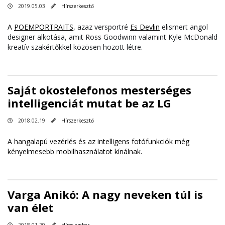
2019.05.03
Hírszerkesztő
A
POEMPORTRAITS
, azaz versportré
Es Devlin
elismert angol
designer alkotása, amit Ross Goodwinn valamint Kyle McDonald
kreatív szakértőkkel közösen hozott létre.
Saját okostelefonos mesterséges
intelligenciát mutat be az LG
2018.02.19
Hírszerkesztő
A hangalapú vezérlés és az intelligens fotófunkciók még
kényelmesebb mobilhasználatot kínálnak.
Varga Anikó: A nagy neveken túl is
van élet
2018.01.29
Híres ember