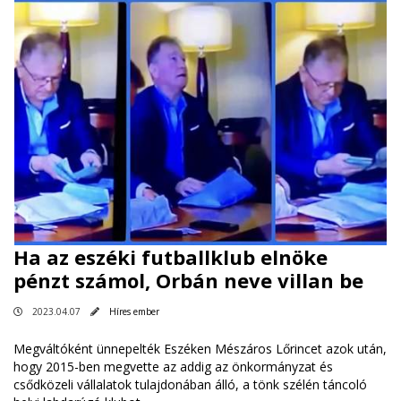
Ha az eszéki futballklub elnöke
pénzt számol, Orbán neve villan be
2023.04.07
Híres ember
Megváltóként ünnepelték Eszéken Mészáros Lőrincet azok után,
hogy 2015-ben megvette az addig az önkormányzat és
csődközeli vállalatok tulajdonában álló, a tönk szélén táncoló