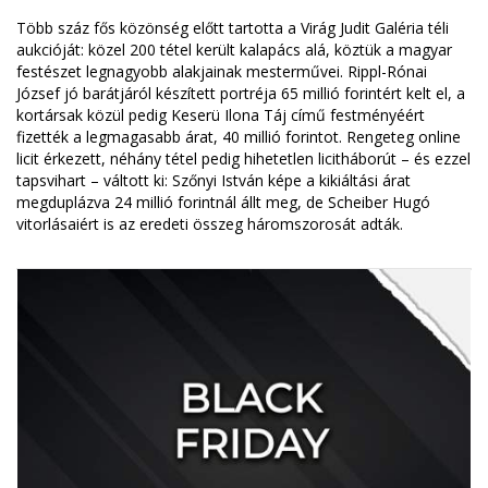
Több száz fős közönség előtt tartotta a Virág Judit Galéria téli
aukcióját: közel 200 tétel került kalapács alá, köztük a magyar
festészet legnagyobb alakjainak mesterművei. Rippl-Rónai
József jó barátjáról készített portréja 65 millió forintért kelt el, a
kortársak közül pedig Keserü Ilona Táj című festményéért
fizették a legmagasabb árat, 40 millió forintot. Rengeteg online
licit érkezett, néhány tétel pedig hihetetlen licitháborút – és ezzel
tapsvihart – váltott ki: Szőnyi István képe a kikiáltási árat
megduplázva 24 millió forintnál állt meg, de Scheiber Hugó
vitorlásaiért is az eredeti összeg háromszorosát adták.