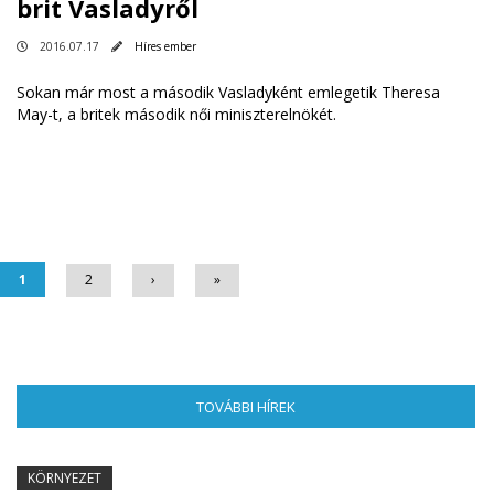
brit Vasladyről
2016.07.17
Híres ember
Sokan már most a második Vasladyként emlegetik Theresa
May-t, a britek második női miniszterelnökét.
Oldalak
1
2
›
»
TOVÁBBI HÍREK
(AKTÍV FÜL)
KÖRNYEZET