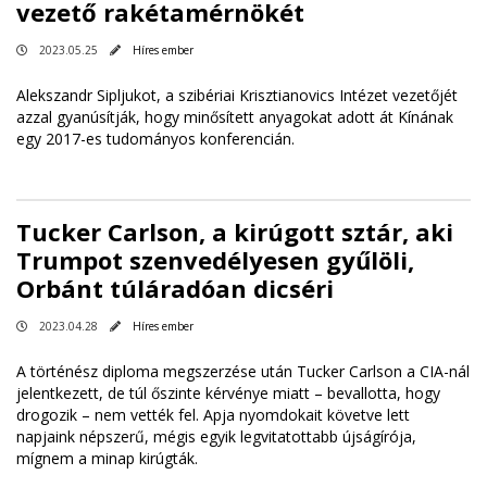
vezető rakétamérnökét
2023.05.25
Híres ember
Alekszandr Sipljukot, a szibériai Krisztianovics Intézet vezetőjét
azzal gyanúsítják, hogy minősített anyagokat adott át Kínának
egy 2017-es tudományos konferencián.
Tucker Carlson, a kirúgott sztár, aki
Trumpot szenvedélyesen gyűlöli,
Orbánt túláradóan dicséri
2023.04.28
Híres ember
A történész diploma megszerzése után Tucker Carlson a CIA-nál
jelentkezett, de túl őszinte kérvénye miatt – bevallotta, hogy
drogozik – nem vették fel. Apja nyomdokait követve lett
napjaink népszerű, mégis egyik legvitatottabb újságírója,
mígnem a minap kirúgták.