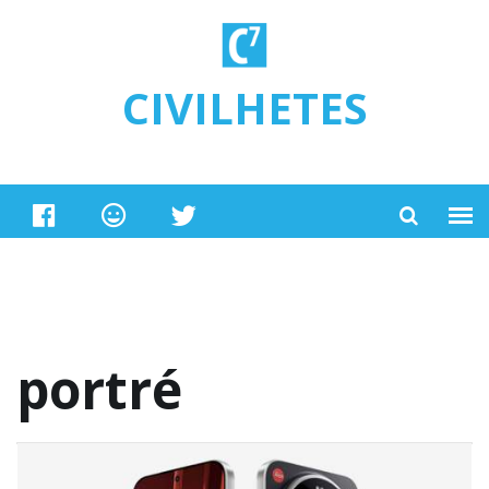
Ugrás a tartalomra
CIVILHETES
portré