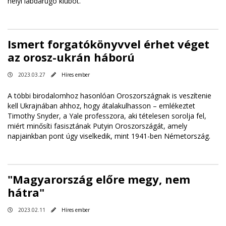
helyi labdarúgó klubot.
Ismert forgatókönyvvel érhet véget
az orosz-ukrán háború
2023.03.27
Híres ember
A többi birodalomhoz hasonlóan Oroszországnak is veszítenie
kell Ukrajnában ahhoz, hogy átalakulhasson – emlékeztet
Timothy Snyder, a Yale professzora, aki tételesen sorolja fel,
miért minősíti fasisztának Putyin Oroszországát, amely
napjainkban pont úgy viselkedik, mint 1941-ben Németország.
"Magyarország előre megy, nem
hátra"
2023.02.11
Híres ember