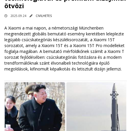
ötvözi
2025.09.24
CIVILHETES
A Xiaomi a mai napon, a németországi Münchenben
megrendezett globális bemutató esemény keretében leleplezte
legújabb csúcskategóriás készüléksorozatát, a Xiaomi 15T
sorozatot, amely a Xiaomi 15T és a Xiaomi 15T Pro modelleket
foglalja magában. A bemutató mérföldkőnek számít a Xiaomi T
sorozat fejlődésében: csúcskategóriás fotózásra és a modern
trendformálóknak szánt élvonalbeli technológiára épülő
megoldások, kifinomult képalkotás és letisztult dizájn jellemzi.