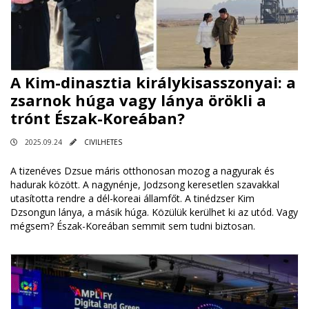
A Kim-dinasztia királykisasszonyai: a
zsarnok húga vagy lánya örökli a
trónt Észak-Koreában?
2025.09.24
CIVILHETES
A tizenéves Dzsue máris otthonosan mozog a nagyurak és
hadurak között. A nagynénje, Jodzsong keresetlen szavakkal
utasította rendre a dél-koreai államfőt. A tinédzser Kim
Dzsongun lánya, a másik húga. Közülük kerülhet ki az utód. Vagy
mégsem? Észak-Koreában semmit sem tudni biztosan.