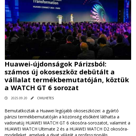
Huawei-újdonságok Párizsból:
számos új okoseszköz debütált a
vállalat termékbemutatóján, köztük
a WATCH GT 6 sorozat
2025.09.20
CIVILHETES
Bemutatkoztak a Huawei legújabb okoseszközei: a gyártó
párizsi termékbemutatóján a közönség elsőként láthatta a
vadonatúj HUAWEI WATCH GT 6 okosóra-sorozatot, valamint a
HUAWEI WATCH Ultimate 2 és a HUAWEI WATCH D2 okosóra-
modelleket, amelyek a divat világát a professzionális