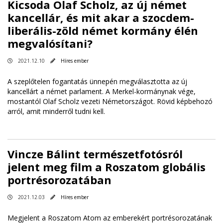
Kicsoda Olaf Scholz, az új német
kancellár, és mit akar a szocdem-
liberális-zöld német kormány élén
megvalósítani?
2021.12.10
Híres ember
A szeplőtelen fogantatás ünnepén megválasztotta az új
kancellárt a német parlament. A Merkel-kormánynak vége,
mostantól Olaf Scholz vezeti Németországot. Rövid képbehozó
arról, amit minderről tudni kell.
Vincze Bálint természetfotósról
jelent meg film a Roszatom globális
portrésorozatában
2021.12.03
Híres ember
Megjelent a Roszatom Atom az emberekért portrésorozatának