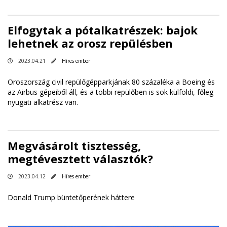
Elfogytak a pótalkatrészek: bajok
lehetnek az orosz repülésben
2023.04.21
Híres ember
Oroszország civil repülőgépparkjának 80 százaléka a Boeing és
az Airbus gépeiből áll, és a többi repülőben is sok külföldi, főleg
nyugati alkatrész van.
Megvásárolt tisztesség,
megtévesztett választók?
2023.04.12
Híres ember
Donald Trump büntetőperének háttere