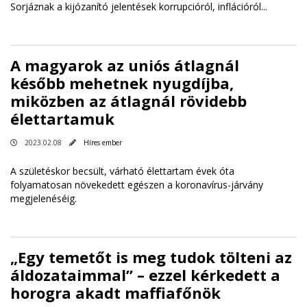
Sorjáznak a kijózanító jelentések korrupcióról, inflációról...
A magyarok az uniós átlagnál
később mehetnek nyugdíjba,
miközben az átlagnál rövidebb
élettartamuk
2023.02.08
Híres ember
A születéskor becsült, várható élettartam évek óta
folyamatosan növekedett egészen a koronavírus-járvány
megjelenéséig.
„Egy temetőt is meg tudok tölteni az
áldozataimmal” – ezzel kérkedett a
horogra akadt maffiafőnök