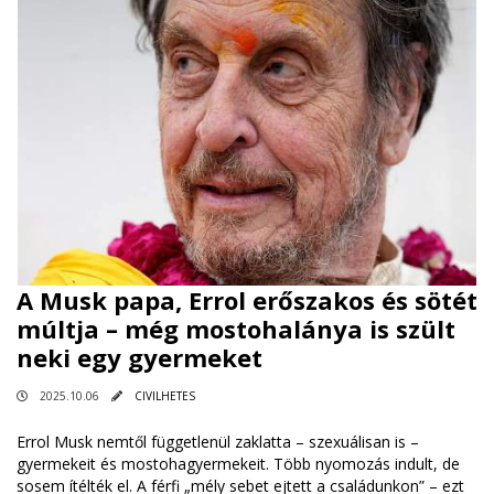
A Musk papa, Errol erőszakos és sötét
múltja – még mostohalánya is szült
neki egy gyermeket
2025.10.06
CIVILHETES
Errol Musk nemtől függetlenül zaklatta – szexuálisan is –
gyermekeit és mostohagyermekeit. Több nyomozás indult, de
sosem ítélték el. A férfi „mély sebet ejtett a családunkon” – ezt