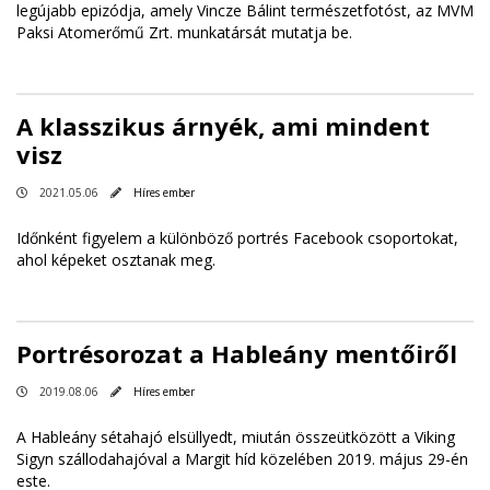
legújabb epizódja, amely Vincze Bálint természetfotóst, az MVM
Paksi Atomerőmű Zrt. munkatársát mutatja be.
A klasszikus árnyék, ami mindent
visz
2021.05.06
Híres ember
Időnként figyelem a különböző portrés Facebook csoportokat,
ahol képeket osztanak meg.
Portrésorozat a Hableány mentőiről
2019.08.06
Híres ember
A Hableány sétahajó elsüllyedt, miután összeütközött a Viking
Sigyn szállodahajóval a Margit híd közelében 2019. május 29-én
este.