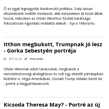
Ő az egyik legnagyobb barátvesztő politikus. Szép lassan
eltünedeztek mellőle mindazok, akik évtizedeken át közel álltak
hozzá, miközben az Orbán Viktorhoz fűződő barátsága
fokozatosan egyoldalú imádattá alakult. -
írja a 168ora.hu
.
Itthon megbukott, Trumpnak jó lesz
- Gorka Sebestyén portréja
2017.02.26
Híres ember
Orbán Viktornak adott tanácsokat, megbukott a
nemzetbiztonsági átvilágításon és volt egy elvetélt pártalapítási
kísérlete is. Végül Amerikában, Donald Trump oldalán futott be
-
portré a MagyarNarancsról
.
Kicsoda Theresa May? - Portré az új