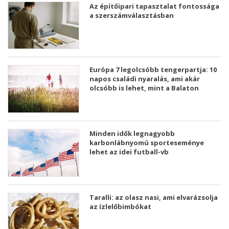
Az építőipari tapasztalat fontossága
a szerszámválasztásban
Európa 7 legolcsóbb tengerpartja: 10
napos családi nyaralás, ami akár
olcsóbb is lehet, mint a Balaton
Minden idők legnagyobb
karbonlábnyomú sporteseménye
lehet az idei futball-vb
Taralli: az olasz nasi, ami elvarázsolja
az ízlelőbimbókat