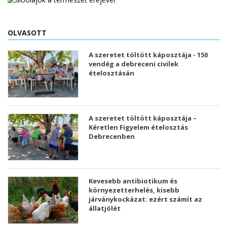
OLVASOTT
A szeretet töltött káposztája - 150
vendég a debreceni civilek
ételosztásán
A szeretet töltött káposztája –
Kéretlen Figyelem ételosztás
Debrecenben
Kevesebb antibiotikum és
környezetterhelés, kisebb
járványkockázat: ezért számít az
állatjólét