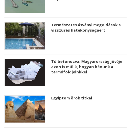
Természetes ásványi megoldások a
vízszűrés hatékonyságáért
Túlbetonozva: Magyarország jövője
azon is múlik, hogyan bánunk a
termőföldjeinkkel
Egyiptom örök titkai