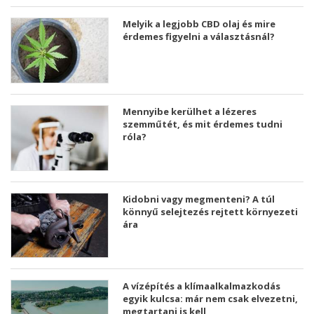
Melyik a legjobb CBD olaj és mire
érdemes figyelni a választásnál?
Mennyibe kerülhet a lézeres
szemműtét, és mit érdemes tudni
róla?
Kidobni vagy megmenteni? A túl
könnyű selejtezés rejtett környezeti
ára
A vízépítés a klímaalkalmazkodás
egyik kulcsa: már nem csak elvezetni,
megtartani is kell