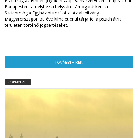
Bizottság az Emberi Jogokért Alapítvány szervezett május 20-án
Budapesten, amelyhez a helyszínt támogatásként a
Szcientológia Egyház biztosította. Az alapítvány
Magyarországon 30 éve kíméletlenül tárja fel a pszichiátria
területén történő jogsértéseket.
TOVÁBBI HÍREK
(AKTÍV FÜL)
KÖRNYEZET