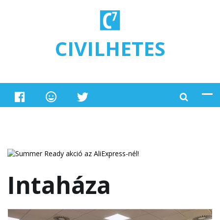
Ugrás a tartalomra
CIVILHETES
Intaháza