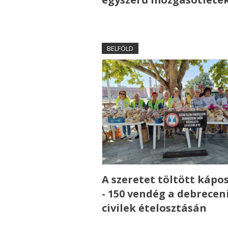
BELFÖLD
A szeretet töltött kápo
- 150 vendég a debrecen
civilek ételosztásán