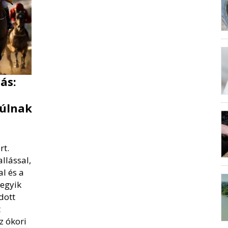
ás:
yúlnak
rt.
llással,
l és a
 egyik
dott
t
z ókori