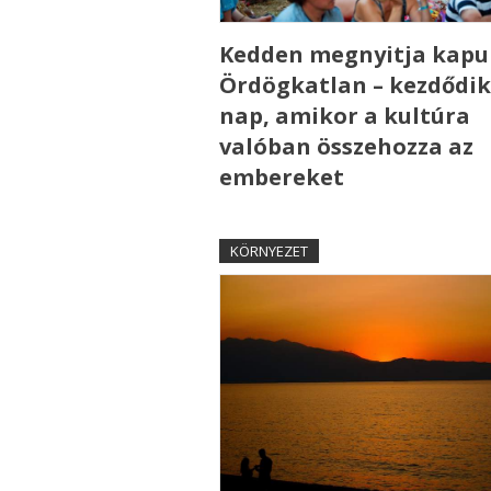
Kedden megnyitja kapui
Ördögkatlan – kezdődik
nap, amikor a kultúra
valóban összehozza az
embereket
KÖRNYEZET