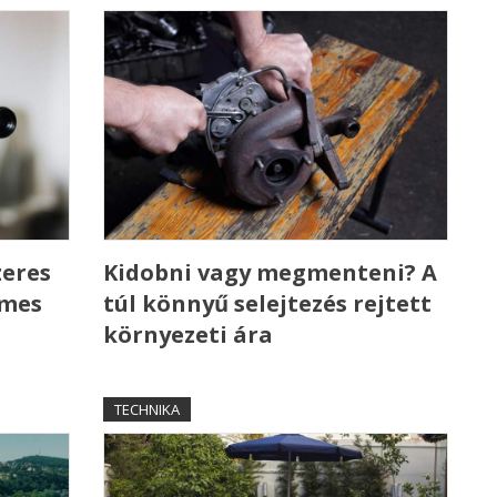
zeres
Kidobni vagy megmenteni? A
emes
túl könnyű selejtezés rejtett
környezeti ára
TECHNIKA