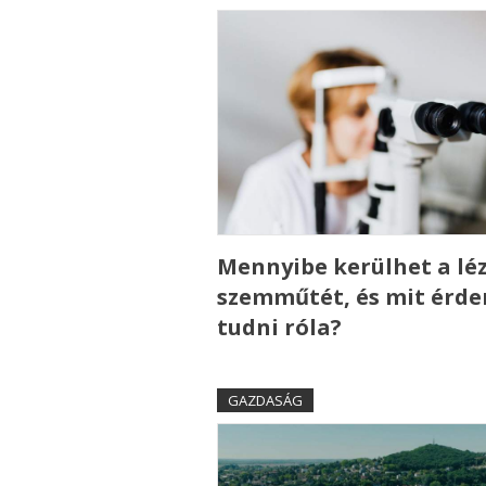
Mennyibe kerülhet a lé
szemműtét, és mit érd
tudni róla?
GAZDASÁG