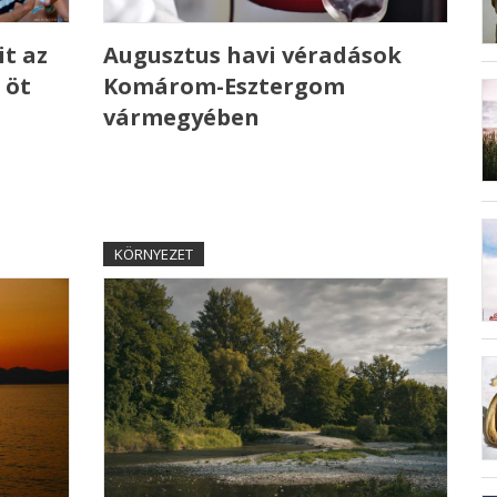
t az
Augusztus havi véradások
 öt
Komárom-Esztergom
vármegyében
KÖRNYEZET