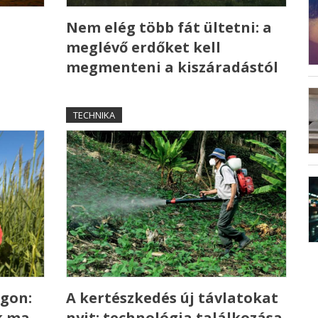
Nem elég több fát ültetni: a
meglévő erdőket kell
megmenteni a kiszáradástól
TECHNIKA
gon:
A kertészkedés új távlatokat
k ma
nyit: technológia találkozása