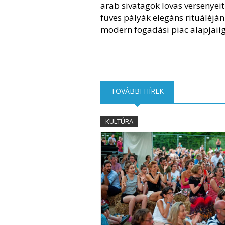
arab sivatagok lovas versenyeitő
füves pályák elegáns rituáléján
modern fogadási piac alapjaiig
TOVÁBBI HÍREK
(AKTÍV FÜL)
KULTÚRA