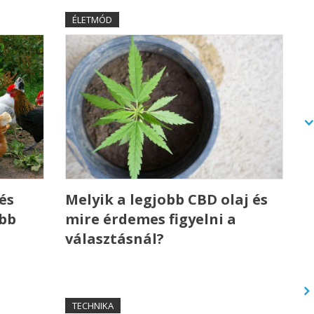
ÉLETMÓD
és
Melyik a legjobb CBD olaj és
ebb
mire érdemes figyelni a
választásnál?
TECHNIKA