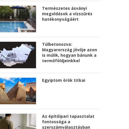
Természetes ásványi
megoldások a vízszűrés
hatékonyságáért
Túlbetonozva:
Magyarország jövője azon
is múlik, hogyan bánunk a
termőföldjeinkkel
Egyiptom örök titkai
Az építőipari tapasztalat
fontossága a
szerszámválasztásban