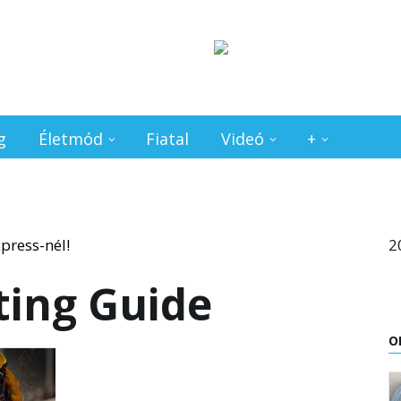
g
Életmód
Fiatal
Videó
+
2
ting Guide
O