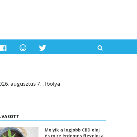
026. augusztus 7. , Ibolya
LVASOTT
Melyik a legjobb CBD olaj
és mire érdemes figyelni a