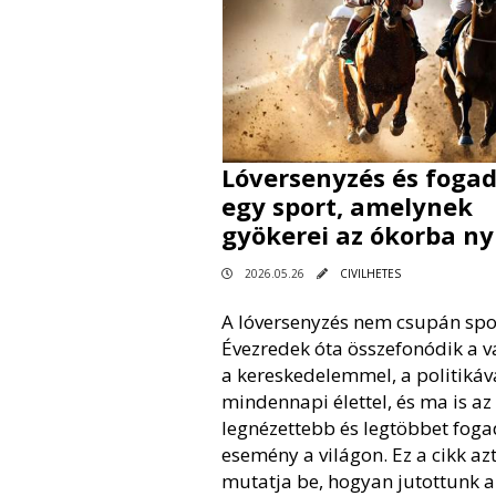
Lóversenyzés és fogad
egy sport, amelynek
gyökerei az ókorba n
2026.05.26
CIVILHETES
A lóversenyzés nem csupán spo
Évezredek óta összefonódik a va
a kereskedelemmel, a politikáva
mindennapi élettel, és ma is az
legnézettebb és legtöbbet foga
esemény a világon. Ez a cikk az
mutatja be, hogyan jutottunk a