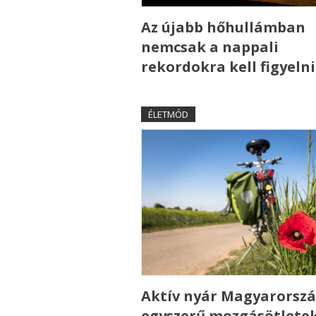
Az újabb hőhullámban
nemcsak a nappali
rekordokra kell figyelni
ÉLETMÓD
Aktív nyár Magyarorszá
egyszerű mozgásötlete