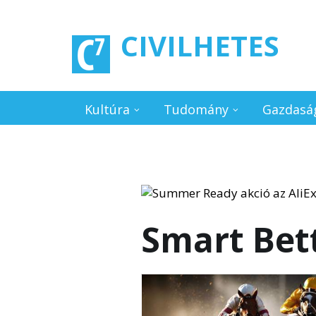
Ugrás a tartalomra
CIVILHETES
Kultúra
Tudomány
Gazdasá
Smart Bet