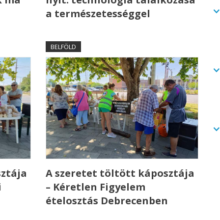
a természetességgel
BELFÖLD
sztája
A szeretet töltött káposztája
i
– Kéretlen Figyelem
ételosztás Debrecenben