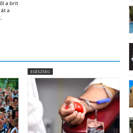
l a brit
 át a
.
EGÉSZSÉG