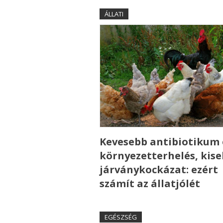
ÁLLATI
Kevesebb antibiotikum 
környezetterhelés, kis
járványkockázat: ezért
számít az állatjólét
EGÉSZSÉG