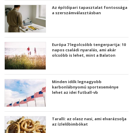
Az építőipari tapasztalat fontossága
a szerszámválasztásban
Európa 7 legolcsóbb tengerpartja: 10
napos családi nyaralás, ami akár
olcsóbb is lehet, mint a Balaton
Minden idők legnagyobb
karbonlábnyomú sporteseménye
lehet az idei futball-vb
Taralli: az olasz nasi, ami elvarázsolja
az ízlelőbimbókat