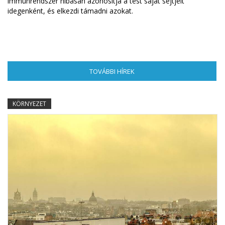
immunrendszer hibásan azonosítja a test saját sejtjeit
idegenként, és elkezdi támadni azokat.
TOVÁBBI HÍREK
(AKTÍV FÜL)
KÖRNYEZET