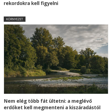
rekordokra kell figyelni
KÖRNYEZET
Nem elég több fát ültetni: a meglévő
erdőket kell megmenteni a kiszáradástól