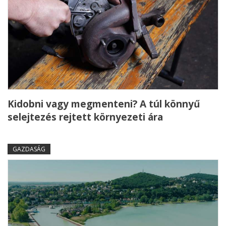
Kidobni vagy megmenteni? A túl könnyű
selejtezés rejtett környezeti ára
GAZDASÁG