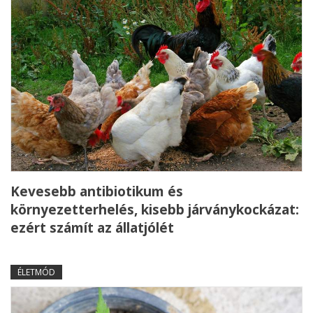
Kevesebb antibiotikum és
környezetterhelés, kisebb járványkockázat:
ezért számít az állatjólét
ÉLETMÓD