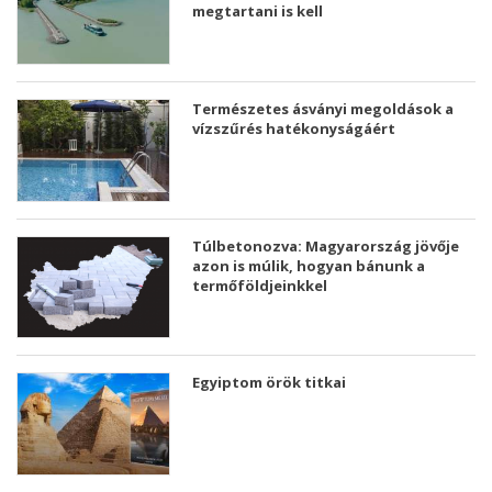
megtartani is kell
Természetes ásványi megoldások a
vízszűrés hatékonyságáért
Túlbetonozva: Magyarország jövője
azon is múlik, hogyan bánunk a
termőföldjeinkkel
Egyiptom örök titkai