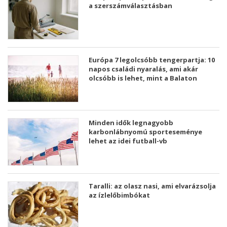
a szerszámválasztásban
Európa 7 legolcsóbb tengerpartja: 10
napos családi nyaralás, ami akár
olcsóbb is lehet, mint a Balaton
Minden idők legnagyobb
karbonlábnyomú sporteseménye
lehet az idei futball-vb
Taralli: az olasz nasi, ami elvarázsolja
az ízlelőbimbókat