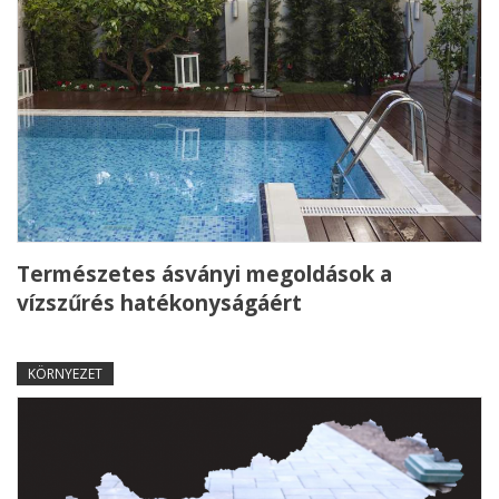
Természetes ásványi megoldások a
vízszűrés hatékonyságáért
KÖRNYEZET