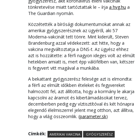
gyógyszerész, akit koronavírus elleni vakcinák
tönkretevése miatt tartóztattak le – írja
a hvg.hu
a
The Guardian nyomán.
Közzétették a bírósági dokumentumokat annak az
amerikai gyógyszerésznek az ügyéről, aki 57
Moderna-vakcinát tett tönre. Mint kiderült, Steven
Brandenburg azzal védekezett: azt hitte, hogy a
vakcina megváltoztatja a DNS-t. Az ügyész ehhez
azt is hozzátette: a férfi nagyon ideges volt az elmúlt
hetekben amiatt is, mert épp válófélben van, kétszer
is fegyvert vitt magával a munkába.
A bekattant gyógyszerész felesége azt is elmondta:
a férfi az elmúlt időkben ételeket és fegyvereket
halmozott fel, azt állította, hogy a kormány le akarja
kapcsolni az áramot és kibertámadásokat tervez,
decemberben pedig egy víztisztítóval és két hónapra
elegendő élelmiszerrel jelent meg otthon, azt állítva,
hogy a világ összeomlik. (
parameter.sk
)
Címkék:
AMERIKAI VAKCINA
GYÓGYSZERÉSZ