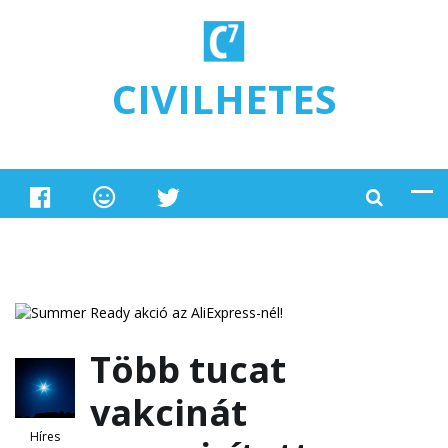
Ugrás a tartalomra
CIVILHETES
Több tucat
vakcinát
Híres