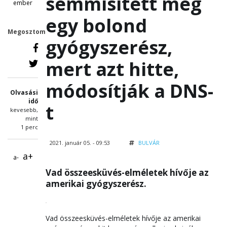
semmisített meg
ember
egy bolond
Megosztom
gyógyszerész,
mert azt hitte,
módosítják a DNS-
Olvasási
idő
t
kevesebb,
mint
1 perc
2021. január 05. - 09:53
BULVÁR
a+
a-
Vad összeesküvés-elméletek hívője az
amerikai gyógyszerész.
Vad összeesküvés-elméletek hívője az amerikai