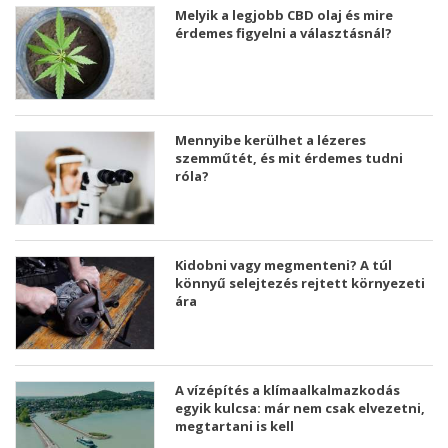
Melyik a legjobb CBD olaj és mire
érdemes figyelni a választásnál?
Mennyibe kerülhet a lézeres
szemműtét, és mit érdemes tudni
róla?
Kidobni vagy megmenteni? A túl
könnyű selejtezés rejtett környezeti
ára
A vízépítés a klímaalkalmazkodás
egyik kulcsa: már nem csak elvezetni,
megtartani is kell