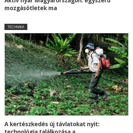
Aktív nyár Magyarországon: egyszerű
mozgásötletek ma
TECHNIKA
A kertészkedés új távlatokat nyit:
technológia találkozása a