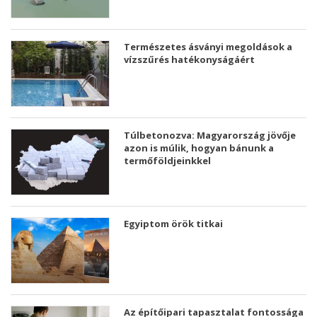
Természetes ásványi megoldások a
vízszűrés hatékonyságáért
Túlbetonozva: Magyarország jövője
azon is múlik, hogyan bánunk a
termőföldjeinkkel
Egyiptom örök titkai
Az építőipari tapasztalat fontossága