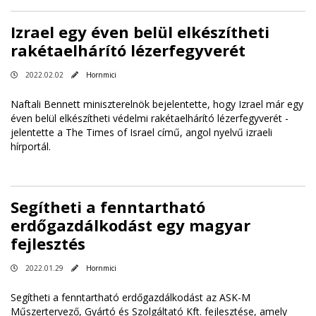
Izrael egy éven belül elkészítheti
rakétaelhárító lézerfegyverét
2022.02.02
Hornmici
Naftali Bennett miniszterelnök bejelentette, hogy Izrael már egy
éven belül elkészítheti védelmi rakétaelhárító lézerfegyverét -
jelentette a The Times of Israel című, angol nyelvű izraeli
hírportál.
Segítheti a fenntartható
erdőgazdálkodást egy magyar
fejlesztés
2022.01.29
Hornmici
Segítheti a fenntartható erdőgazdálkodást az ASK-M
Műszertervező, Gyártó és Szolgáltató Kft. fejlesztése, amely