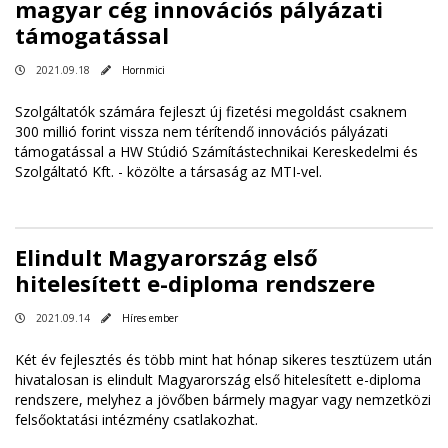
magyar cég innovációs pályázati
támogatással
2021.09.18
Hornmici
Szolgáltatók számára fejleszt új fizetési megoldást csaknem
300 millió forint vissza nem térítendő innovációs pályázati
támogatással a HW Stúdió Számítástechnikai Kereskedelmi és
Szolgáltató Kft. - közölte a társaság az MTI-vel.
Elindult Magyarország első
hitelesített e-diploma rendszere
2021.09.14
Híres ember
Két év fejlesztés és több mint hat hónap sikeres tesztüzem után
hivatalosan is elindult Magyarország első hitelesített e-diploma
rendszere, melyhez a jövőben bármely magyar vagy nemzetközi
felsőoktatási intézmény csatlakozhat.