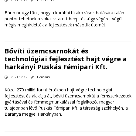
2021.12.27
Híres ember
Bár már úgy tűnt, hogy a korábbi tiltakozások hatására talán
pontot tehetnek a sokat vitatott beépítési-ügy végére, végül
mégis meghirdették a fejlesztések második ütemét.
Bővíti üzemcsarnokát és
technológiai fejlesztést hajt végre a
harkányi Puskás Fémipari Kft.
2021.12.12
Hornmici
Közel 270 millió forint értékben hajt végre technológiai
fejlesztést és alakítja át, bővíti üzemcsarnokát a fémszerkezetek
gyártásával és fémmegmunkálással foglalkozó, magyar
tulajdonban lévő Puskás Fémipari Kft. a társaság székhelyén, a
Baranya megyei Harkányban.