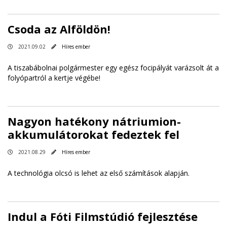
Csoda az Alföldön!
2021.09.02
Híres ember
A tiszabábolnai polgármester egy egész focipályát varázsolt át a
folyópartról a kertje végébe!
Nagyon hatékony nátriumion-
akkumulátorokat fedeztek fel
2021.08.29
Híres ember
A technológia olcsó is lehet az első számítások alapján.
Indul a Fóti Filmstúdió fejlesztése