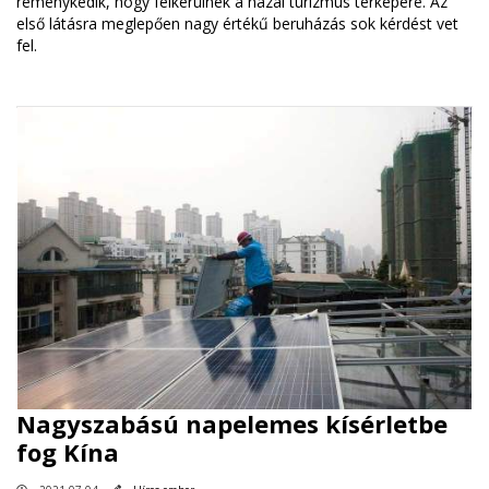
reménykedik, hogy felkerülnek a hazai turizmus térképére. Az
első látásra meglepően nagy értékű beruházás sok kérdést vet
fel.
Nagyszabású napelemes kísérletbe
fog Kína