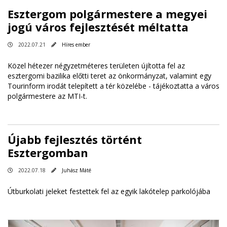
Esztergom polgármestere a megyei
jogú város fejlesztését méltatta
2022.07.21
Híres ember
Közel hétezer négyzetméteres területen újította fel az
esztergomi bazilika előtti teret az önkormányzat, valamint egy
Tourinform irodát telepített a tér közelébe - tájékoztatta a város
polgármestere az MTI-t.
Újabb fejlesztés történt
Esztergomban
2022.07.18
Juhász Máté
Útburkolati jeleket festettek fel az egyik lakótelep parkolójába