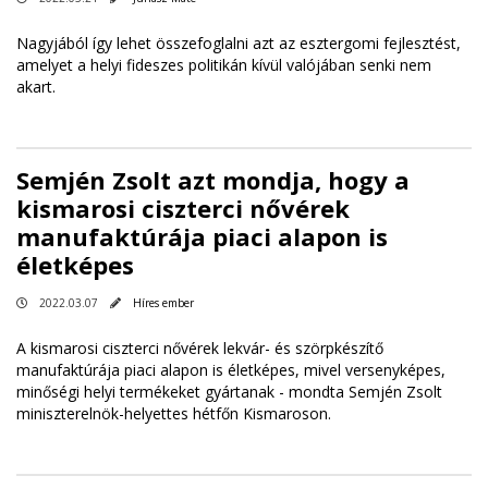
Nagyjából így lehet összefoglalni azt az esztergomi fejlesztést,
amelyet a helyi fideszes politikán kívül valójában senki nem
akart.
Semjén Zsolt azt mondja, hogy a
kismarosi ciszterci nővérek
manufaktúrája piaci alapon is
életképes
2022.03.07
Híres ember
A kismarosi ciszterci nővérek lekvár- és szörpkészítő
manufaktúrája piaci alapon is életképes, mivel versenyképes,
minőségi helyi termékeket gyártanak - mondta Semjén Zsolt
miniszterelnök-helyettes hétfőn Kismaroson.