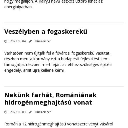
hogy megálljon. A Kairyu nevű eszköz úttörő lehet az
energiaiparban.
Veszélyben a fogaskerekű
2022.05.04
Híres ember
Várhatóan nem újítják fel a fővárosi fogaskerekű vasutat,
részben mert a kormány ezt a budapesti fejlesztést sem
támogatja, részben mert lejárt az ehhez szükséges építési
engedély, amit újra kellene kérni.
Nekünk farhát, Romániának
hidrogénmeghajtású vonat
2022.05.03
Híres ember
Románia 12 hidrogénmeghajtású vonatszerelvényt vásárol