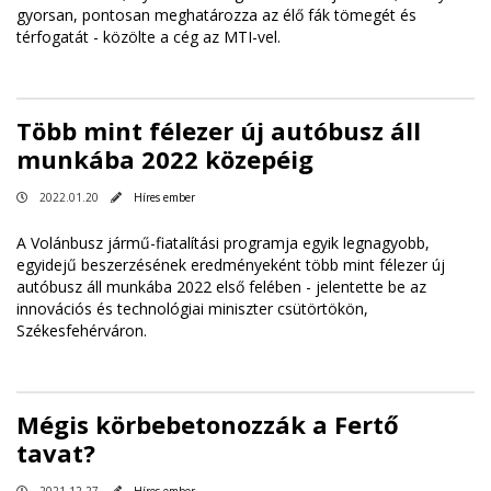
gyorsan, pontosan meghatározza az élő fák tömegét és
térfogatát - közölte a cég az MTI-vel.
Több mint félezer új autóbusz áll
munkába 2022 közepéig
2022.01.20
Híres ember
A Volánbusz jármű-fiatalítási programja egyik legnagyobb,
egyidejű beszerzésének eredményeként több mint félezer új
autóbusz áll munkába 2022 első felében - jelentette be az
innovációs és technológiai miniszter csütörtökön,
Székesfehérváron.
Mégis körbebetonozzák a Fertő
tavat?