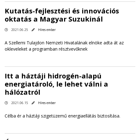
Kutatás-fejlesztési és innovációs
oktatás a Magyar Suzukinál
2021.06.25
Híres ember
A Szellemi Tulajdon Nemzeti Hivatalának elnöke adta át az
okleveleket a programban résztvevőknek
Itt a háztáji hidrogén-alapú
energiatároló, le lehet válni a
hálózatról
2021.06.15
Híres ember
Célba ér a háztáji szigetüzemű energiaellátás biztosítása.