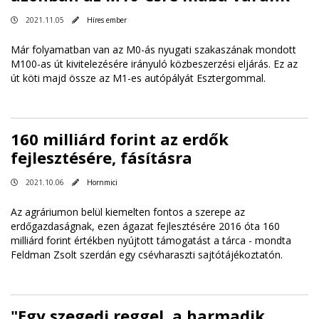
2021.11.05
Híres ember
Már folyamatban van az M0-ás nyugati szakaszának mondott
M100-as út kivitelezésére irányuló közbeszerzési eljárás. Ez az
út köti majd össze az M1-es autópályát Esztergommal.
160 milliárd forint az erdők
fejlesztésére, fásításra
2021.10.06
Hornmici
Az agráriumon belül kiemelten fontos a szerepe az
erdőgazdaságnak, ezen ágazat fejlesztésére 2016 óta 160
milliárd forint értékben nyújtott támogatást a tárca - mondta
Feldman Zsolt szerdán egy csévharaszti sajtótájékoztatón.
"Egy szegedi reggel, a harmadik