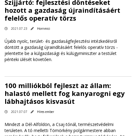
Szijjártó: fejlesztési döntéseket
hozott a gazdaság újraindításáért
felelős operatív törzs
2021.07.23
Hornmici
Újabb nyolc, terület- és gazdaságfejlesztési intézkedésről
döntött a gazdaság újraindításáért felelős operatív törzs -
jelentette be a külgazdasági és külügyminiszter a testület
pénteki ülését követően.
100 milliókból fejleszt az állam:
halastó mellett fog kanyarogni egy
lábhajtásos kisvasút
2021.07.07
Híres ember
Mindezt a Dél-Alföldön, a Csaj-tónál, természetvédelmi
területen. A tó melletti Tömörkény polgármestere abban