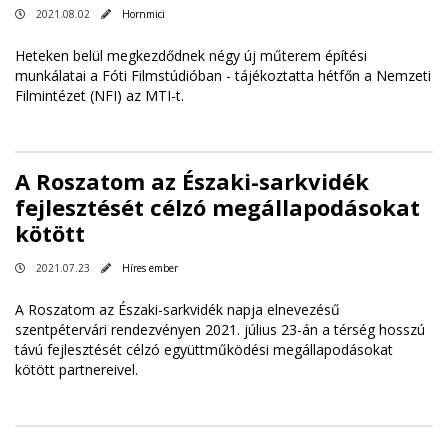
2021.08.02
Hornmici
Heteken belül megkezdődnek négy új műterem építési
munkálatai a Fóti Filmstúdióban - tájékoztatta hétfőn a Nemzeti
Filmintézet (NFI) az MTI-t.
A Roszatom az Északi-sarkvidék
fejlesztését célzó megállapodásokat
kötött
2021.07.23
Híres ember
A Roszatom az Északi-sarkvidék napja elnevezésű
szentpétervári rendezvényen 2021. július 23-án a térség hosszú
távú fejlesztését célzó együttműködési megállapodásokat
kötött partnereivel.