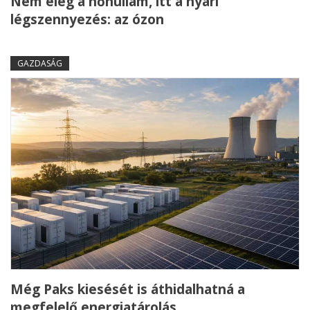
Nem elég a hőhullám, itt a nyári
légszennyezés: az ózon
GAZDASÁG
Még Paks kiesését is áthidalhatná a
megfelelő energiatárolás