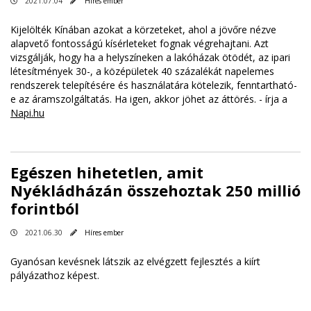
2021.07.04
Híres ember
Kijelölték Kínában azokat a körzeteket, ahol a jövőre nézve
alapvető fontosságú kísérleteket fognak végrehajtani. Azt
vizsgálják, hogy ha a helyszíneken a lakóházak ötödét, az ipari
létesítmények 30-, a középületek 40 százalékát napelemes
rendszerek telepítésére és használatára kötelezik, fenntartható-
e az áramszolgáltatás. Ha igen, akkor jöhet az áttörés. - írja a
Napi.hu
Egészen hihetetlen, amit
Nyékládházán összehoztak 250 millió
forintból
2021.06.30
Híres ember
Gyanósan kevésnek látszik az elvégzett fejlesztés a kiírt
pályázathoz képest.