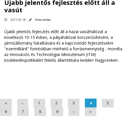
Újabb jelentős fejlesztés előtt áll a
vasút
2021.05.18
Híres ember
Újabb jelentős fejlesztés előtt áll a hazai vasúthálózat a
következő 10-15 évben, a pályahálózat korszerűsítésére, a
járműállomány fiatalítására és a kapcsolódó fejlesztésekre
"ezermilliárd" forintokban mérhető a forrásmennyiség - mondta
az Innovációs és Technológiai Minisztérium (ITM)
közlekedéspolitikáért felelős államtitkára kedden Nagycenken.
Oldalak
«
‹
1
2
3
4
5
6
7
8
9
›
»