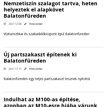
Nemzetiszín szalagot tartva, heten
helyeztek el alapkövet
Balatonfüreden
2021.12.08
Híres ember
Víziturisztikai és szabadidőközpont épül Balatonfüreden
Új partszakaszt építenek ki
Balatonfüreden
2021.11.11
Híres ember
Balatonfüreden egy teljes partszakaszt tesznek nyitottá.
Indulhat az M100-as építése,
azonban az M10-esre hiába várunk