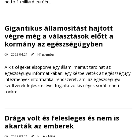
nettó 1 milliárd euróért.
Gigantikus államosítást hajtott
végre még a választások előtt a
kormány az egészségügyben
2022.04.21
Híres ember
A kis cégeket elsöpörve egy állami mamut tarolhat az
egészségügyi informatikában: egy kézbe vették az egészségügyi
intézmények informatikai rendszerét, ami az egészségügyi
szoftverek fejlesztésével foglalkozó kis cégek sorát teheti
tönkre.
Drága volt és felesleges és nem is
akarták az emberek
2022.03.21
Juhász Máté