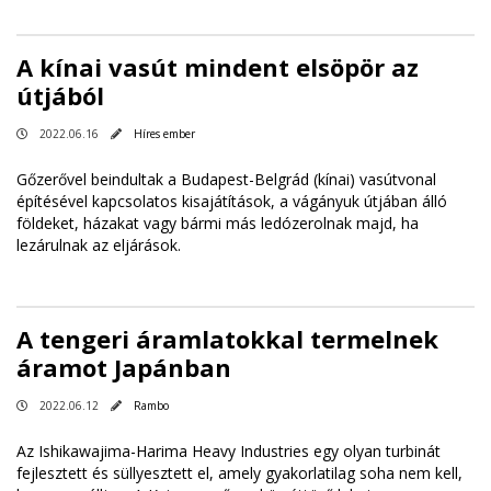
A kínai vasút mindent elsöpör az
útjából
2022.06.16
Híres ember
Gőzerővel beindultak a Budapest-Belgrád (kínai) vasútvonal
építésével kapcsolatos kisajátítások, a vágányuk útjában álló
földeket, házakat vagy bármi más ledózerolnak majd, ha
lezárulnak az eljárások.
A tengeri áramlatokkal termelnek
áramot Japánban
2022.06.12
Rambo
Az Ishikawajima-Harima Heavy Industries egy olyan turbinát
fejlesztett és süllyesztett el, amely gyakorlatilag soha nem kell,