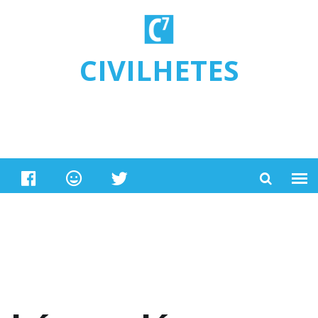
Ugrás a tartalomra
CIVILHETES
béremelés