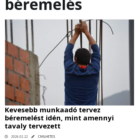
Kevesebb munkaadó tervez
béremelést idén, mint amennyi
tavaly tervezett
2026.02.22
CIVILHETES
A munkáltatók idei évre vonatkozó bérfejlesztési tervei