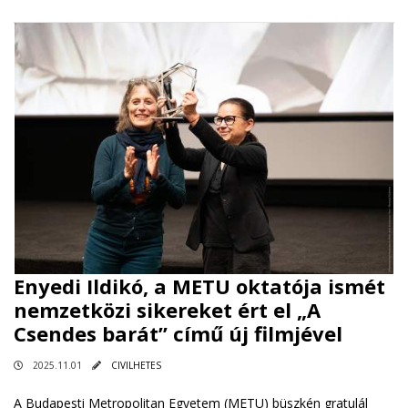
Enyedi Ildikó, a METU oktatója ismét
nemzetközi sikereket ért el „A
Csendes barát” című új filmjével
2025.11.01
CIVILHETES
A Budapesti Metropolitan Egyetem (METU) büszkén gratulál