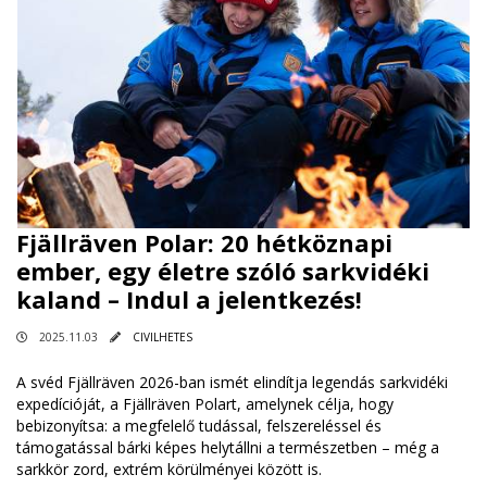
Fjällräven Polar: 20 hétköznapi
ember, egy életre szóló sarkvidéki
kaland – Indul a jelentkezés!
2025.11.03
CIVILHETES
A svéd Fjällräven 2026-ban ismét elindítja legendás sarkvidéki
expedícióját, a Fjällräven Polart, amelynek célja, hogy
bebizonyítsa: a megfelelő tudással, felszereléssel és
támogatással bárki képes helytállni a természetben – még a
sarkkör zord, extrém körülményei között is.