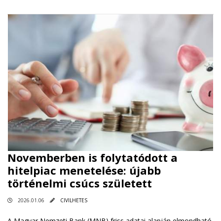
Novemberben is folytatódott a
hitelpiac menetelése: újabb
történelmi csúcs született
2026.01.06
CIVILHETES
A Magyar Nemzeti Bank (MNB) friss adatai alapján elmondható,