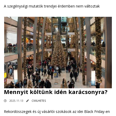
A szegénységi mutatók trendjei érdemben nem változtak
Mennyit költünk idén karácsonyra?
2025.11.13
CIVILHETES
Rekordösszegek és új vásárlói szokások az idei Black Friday-en