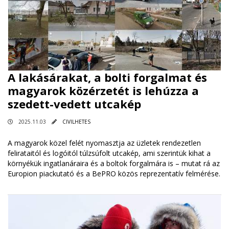
A lakásárakat, a bolti forgalmat és
magyarok közérzetét is lehúzza a
szedett-vedett utcakép
2025.11.03
CIVILHETES
A magyarok közel felét nyomasztja az üzletek rendezetlen
felirataitól és logóitól túlzsúfolt utcakép, ami szerintük kihat a
környékük ingatlanáraira és a boltok forgalmára is – mutat rá az
Europion piackutató és a BePRO közös reprezentatív felmérése.