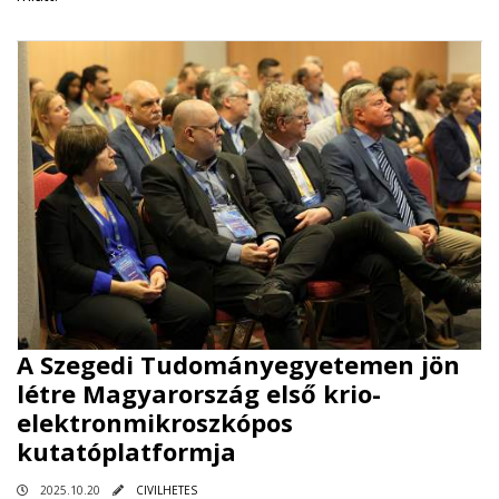
A Szegedi Tudományegyetemen jön
létre Magyarország első krio-
elektronmikroszkópos
kutatóplatformja
2025.10.20
CIVILHETES