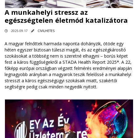
A munkahelyi stressz az
egészségtelen életmód katalizátora
2025.09.17
CIVILHETES
A magyar felnőttek harmada naponta dohányzik, ötöde egy
héten egyszer biztosan túleszi magát, és az egészégkárosító
szokásokat a többség nem is szeretné elhagyni – borús képet
fest a káros függőségekről a STADA Health Report 2025*. A 22,
főképp európai országban végzett felmérés eredményei alapján
legnagyobb arányban a magyarok teszik felelőssé a munkahelyi
stresszt a káros egészségügyi szokásaik miatt, szakértői
segítségre pedig csak minden negyedik nyitott.