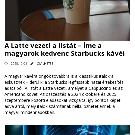
A Latte vezeti a listát – Íme a
magyarok kedvenc Starbucks kávéi
2025.10.01
CIVILHETES
A magyar kávérajongók továbbra is a klasszikus italokra
esküsznek – derül ki a Starbucks legfrissebb hazai értékesítési
adataiból. A listát a Latte vezeti, amelyet a Cappuccino és az
Americano követ. Az összesítés a 2024 októbere és 2025
szeptembere közötti eladásokat vizsgálta, így pontos képet
adva arról, mely italok számítanak nélkülözhetetlennek a
magyar mindennapokban.