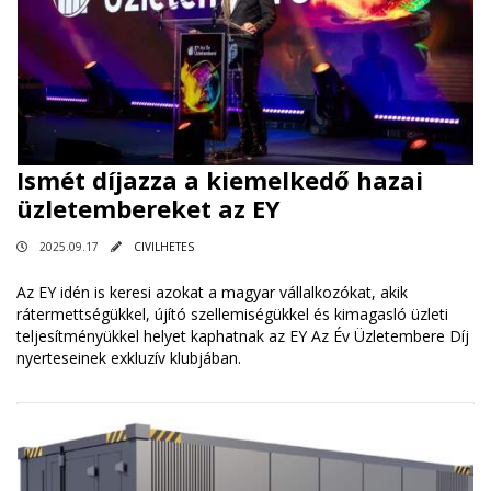
Ismét díjazza a kiemelkedő hazai
üzletembereket az EY
2025.09.17
CIVILHETES
Az EY idén is keresi azokat a magyar vállalkozókat, akik
rátermettségükkel, újító szellemiségükkel és kimagasló üzleti
teljesítményükkel helyet kaphatnak az EY Az Év Üzletembere Díj
nyerteseinek exkluzív klubjában.