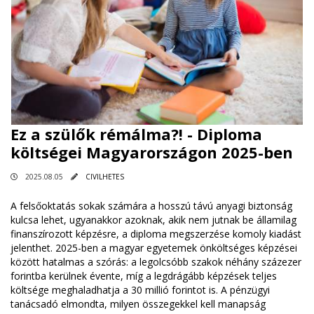
Ez a szülők rémálma?! - Diploma
költségei Magyarországon 2025-ben
2025.08.05
CIVILHETES
A felsőoktatás sokak számára a hosszú távú anyagi biztonság
kulcsa lehet, ugyanakkor azoknak, akik nem jutnak be államilag
finanszírozott képzésre, a diploma megszerzése komoly kiadást
jelenthet. 2025-ben a magyar egyetemek önköltséges képzései
között hatalmas a szórás: a legolcsóbb szakok néhány százezer
forintba kerülnek évente, míg a legdrágább képzések teljes
költsége meghaladhatja a 30 millió forintot is. A pénzügyi
tanácsadó elmondta, milyen összegekkel kell manapság