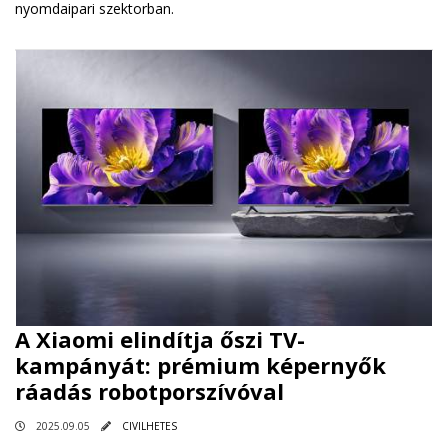
nyomdaipari szektorban.
A Xiaomi elindítja őszi TV-
kampányát: prémium képernyők
ráadás robotporszívóval
2025.09.05
CIVILHETES