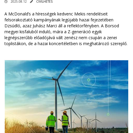
2025.08.12
CIVILHETES
A McDonald’s a hírességek kedvenc Mekis rendeléseit
felsorakoztató kampányának legújabb hazai fejezetében
Dzsúdló, azaz Juhász Marci áll a reflektorfényben. A Borsod
megyei kisfaluból induló, mára a Z-generáció egyik
legnépszerűbb előadójává vált zenész nem csupán a zenei
toplistákon, de a hazai koncertéletben is meghatározó szereplő.