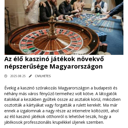
Az élő kaszinó játékok növekvő
népszerűsége Magyarországon
2025.08.25
CIVILHETES
Évekig a kaszinó szórakozás Magyarországon a budapesti és
néhány más város fényűző termeihez volt kötve. A látogatók
italokkal a kezükben gyűltek össze az asztalok körül, miközben
osztották a kártyákat vagy forgatták a rulett kerekét. Ma már
ennek a izgalomnak a nagy része az internetre költözött, ahol
az élő kaszinó játékok otthonról is lehetővé teszik, hogy a
játékosok professzionális krupiékkel üljenek szemben.