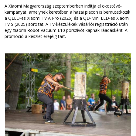
A Xiaomi Magyarország szeptemberben indítja el okostévé-
kampányát, amelynek keretében a hazai piacon is bemutatkozik
a QLED-es Xiaomi TV A Pro (2026) és a QD-Mini LED-es Xiaomi
TV S (2025) sorozat. A TV-készülékek vásárlói regisztráció után
egy Xiaomi Robot Vacuum E10 porszívót kapnak ráadásként. A
promóció a készlet erejéig tart.