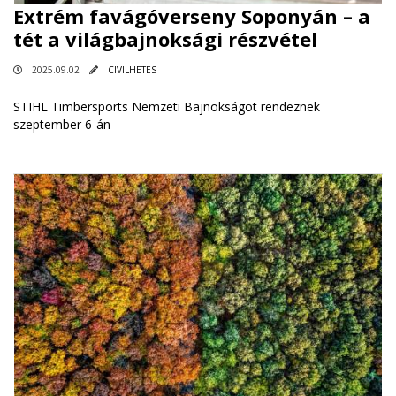
Extrém favágóverseny Soponyán – a
tét a világbajnoksági részvétel
2025.09.02
CIVILHETES
STIHL Timbersports Nemzeti Bajnokságot rendeznek
szeptember 6-án