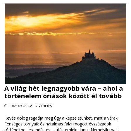
A világ hét legnagyobb vára – ahol a
történelem óriások között él tovább
2025.09.28
CIVILHETES
Kevés dolog ragadja meg úgy a képzeletünket, mint a várak.
Fenséges tornyaik és hatalmas falai mögött évszázadok
történelme, legendák és csaták emléke lapul. Némelyik ma is