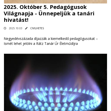
2025. Október 5. Pedagógusok
Világnapja - Ünnepeljük a tanári
hivatást!
2025.10.03
CIVILHETES
Negyedévszázada díjazzák a kiemelkedő pedagógusokat –
Ismét lehet jelölni a Rátz Tanár Úr Életműdíjra