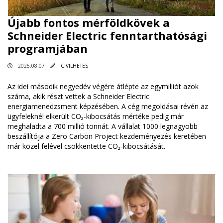
Újabb fontos mérföldkövek a
Schneider Electric fenntarthatósági
programjában
2025.08.07
CIVILHETES
Az idei második negyedév végére átlépte az egymilliót azok
száma, akik részt vettek a Schneider Electric
energiamenedzsment képzésében. A cég megoldásai révén az
ügyfeleknél elkerült CO₂-kibocsátás mértéke pedig már
meghaladta a 700 millió tonnát. A vállalat 1000 legnagyobb
beszállítója a Zero Carbon Project kezdeményezés keretében
már közel felével csökkentette CO₂-kibocsátását.