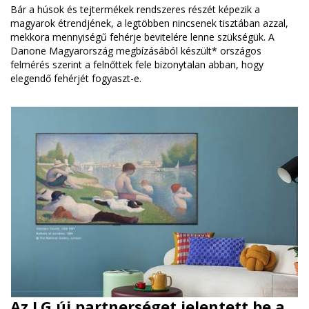
Bár a húsok és tejtermékek rendszeres részét képezik a
magyarok étrendjének, a legtöbben nincsenek tisztában azzal,
mekkora mennyiségű fehérje bevitelére lenne szükségük. A
Danone Magyarország megbízásából készült* országos
felmérés szerint a felnőttek fele bizonytalan abban, hogy
elegendő fehérjét fogyaszt-e.
Az LG új partnerséget jelentett be a