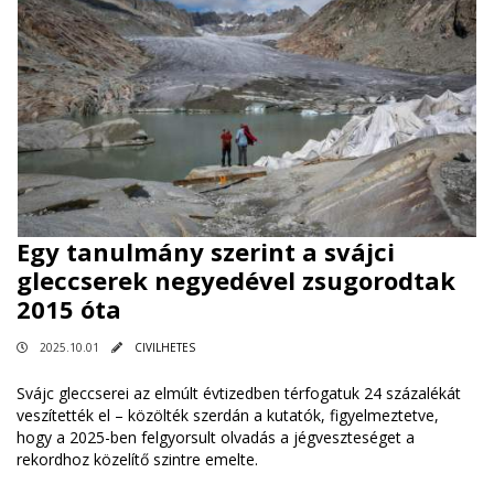
Egy tanulmány szerint a svájci
gleccserek negyedével zsugorodtak
2015 óta
2025.10.01
CIVILHETES
Svájc gleccserei az elmúlt évtizedben térfogatuk 24 százalékát
veszítették el – közölték szerdán a kutatók, figyelmeztetve,
hogy a 2025-ben felgyorsult olvadás a jégveszteséget a
rekordhoz közelítő szintre emelte.