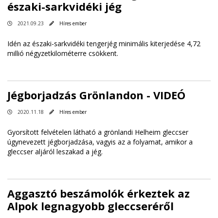
északi-sarkvidéki jég
2021.09.23
Híres ember
Idén az északi-sarkvidéki tengerjég minimális kiterjedése 4,72
millió négyzetkilométerre csökkent.
Jégborjadzás Grönlandon - VIDEÓ
2020.11.18
Híres ember
Gyorsított felvételen látható a grönlandi Helheim gleccser
úgynevezett jégborjadzása, vagyis az a folyamat, amikor a
gleccser aljáról leszakad a jég.
Aggasztó beszámolók érkeztek az
Alpok legnagyobb gleccseréről