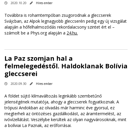
2020.10.20
Híres ember
Továbbra is rohamtempóban zsugorodnak a gleccserek
Svájcban, az Alpok legnagyobb gleccserén pedig egy új vizsgálat
alapján a hőfelhalmozódás rekordalacsony szintet ért el –
számolt be a Phys.org alapján a
24.hu.
La Paz szomjan hal a
felmelegedéstől. Haldoklanak Bolívia
gleccserei
2020.09.30
Híres ember
A földet sújtó klímaváltozás leginkább szembetűnő
jelenségének mutatója, ahogy a gleccserek fogyatkoznak. A
trópusi Andokban az olvadás már harminc éve gyorsul, ez
megterheli az öntözéses gazdálkodást, az áramtermelést, az
ivóvízellátást. Veszélybe kerültek az olyan nagyvárosoknak, mint
a bolíviai La Paznak, az erőforrásai.