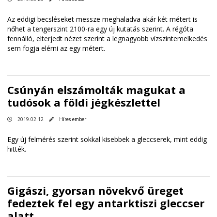
Az eddigi becsléseket messze meghaladva akár két métert is
nőhet a tengerszint 2100-ra egy új kutatás szerint. A régóta
fennálló, elterjedt nézet szerint a legnagyobb vízszintemelkedés
sem fogja elérni az egy métert.
Csúnyán elszámolták magukat a
tudósok a földi jégkészlettel
2019.02.12
Híres ember
Egy új felmérés szerint sokkal kisebbek a gleccserek, mint eddig
hitték.
Gigászi, gyorsan növekvő üreget
fedeztek fel egy antarktiszi gleccser
alatt