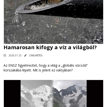
Hamarosan kifogy a víz a világból?
2026.01.25
CIVILHETES
Az ENSZ figyelmeztet, hogy a világ a „globális vízcsőd”
korszakába lépett. Mit is jelent ez valójában?