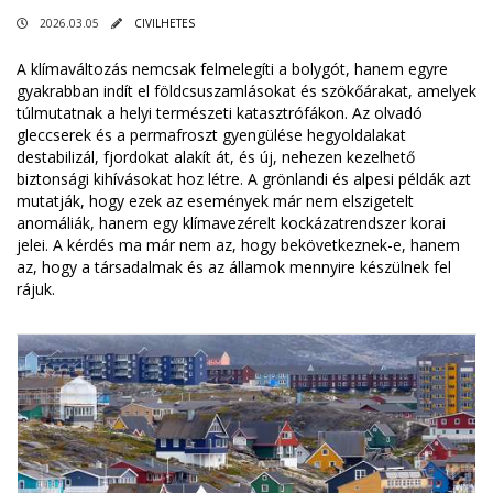
2026.03.05
CIVILHETES
A klímaváltozás nemcsak felmelegíti a bolygót, hanem egyre
gyakrabban indít el földcsuszamlásokat és szökőárakat, amelyek
túlmutatnak a helyi természeti katasztrófákon. Az olvadó
gleccserek és a permafroszt gyengülése hegyoldalakat
destabilizál, fjordokat alakít át, és új, nehezen kezelhető
biztonsági kihívásokat hoz létre. A grönlandi és alpesi példák azt
mutatják, hogy ezek az események már nem elszigetelt
anomáliák, hanem egy klímavezérelt kockázatrendszer korai
jelei. A kérdés ma már nem az, hogy bekövetkeznek-e, hanem
az, hogy a társadalmak és az államok mennyire készülnek fel
rájuk.