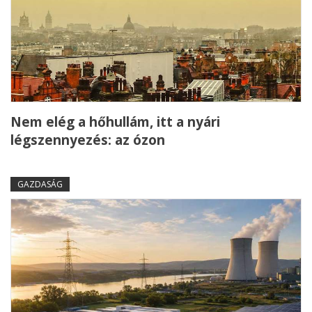
Nem elég a hőhullám, itt a nyári
légszennyezés: az ózon
GAZDASÁG