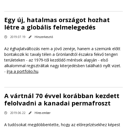
Egy új, hatalmas országot hozhat
létre a globális felmelegedés
2019.07.19
Hírszerkesztő
Az éghajlatváltozás nem a jövő zenéje, hanem a szemünk előtt
bontakozik ki: tavaly télen a Grönlandtól északra fekvő tengeri
területeken - az 1979-től kezdődő mérések alapján - első
alkalommal regisztráltak nagy kiterjedésben található nyílt vizet.
-
írja a portfolio.hu
.
A vártnál 70 évvel korábban kezdett
felolvadni a kanadai permafroszt
2019.06.22
Híres ember
A tudósokat megdöbbentette, hogy az előrejelzésekhez képest