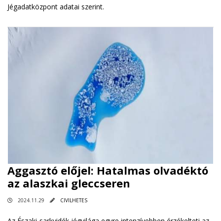
Jégadatközpont adatai szerint.
Aggasztó előjel: Hatalmas olvadéktó
az alaszkai gleccseren
2024.11.29
CIVILHETES
Az Északi-sarkvidék jégvilága egyre intenzívebben érzékelteti az