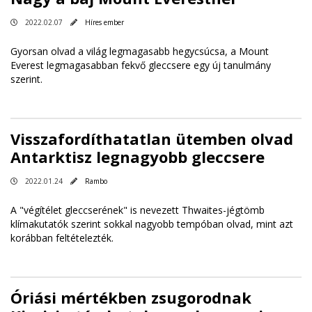
2022.02.07
Híres ember
Gyorsan olvad a világ legmagasabb hegycsúcsa, a Mount
Everest legmagasabban fekvő gleccsere egy új tanulmány
szerint.
Visszafordíthatatlan ütemben olvad
Antarktisz legnagyobb gleccsere
2022.01.24
Rambo
A "végítélet gleccserének" is nevezett Thwaites-jégtömb
klímakutatók szerint sokkal nagyobb tempóban olvad, mint azt
korábban feltételezték.
Óriási mértékben zsugorodnak