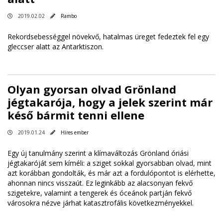
2019.02.02
Rambo
Rekordsebességgel növekvő, hatalmas üreget fedeztek fel egy
gleccser alatt az Antarktiszon.
Olyan gyorsan olvad Grönland
jégtakarója, hogy a jelek szerint már
késő bármit tenni ellene
2019.01.24
Híres ember
Egy új tanulmány szerint a klímaváltozás Grönland óriási
jégtakaróját sem kíméli: a sziget sokkal gyorsabban olvad, mint
azt korábban gondolták, és már azt a fordulópontot is elérhette,
ahonnan nincs visszaút. Ez leginkább az alacsonyan fekvő
szigetekre, valamint a tengerek és óceánok partján fekvő
városokra nézve járhat katasztrofális következményekkel.