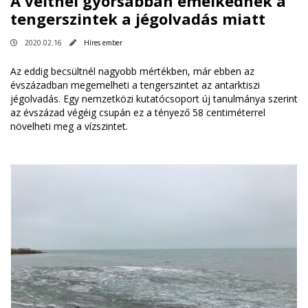
A véltnél gyorsabban emelkednek a
tengerszintek a jégolvadás miatt
2020.02.16
Híres ember
Az eddig becsültnél nagyobb mértékben, már ebben az
évszázadban megemelheti a tengerszintet az antarktiszi
jégolvadás. Egy nemzetközi kutatócsoport új tanulmánya szerint
az évszázad végéig csupán ez a tényező 58 centiméterrel
növelheti meg a vízszintet.