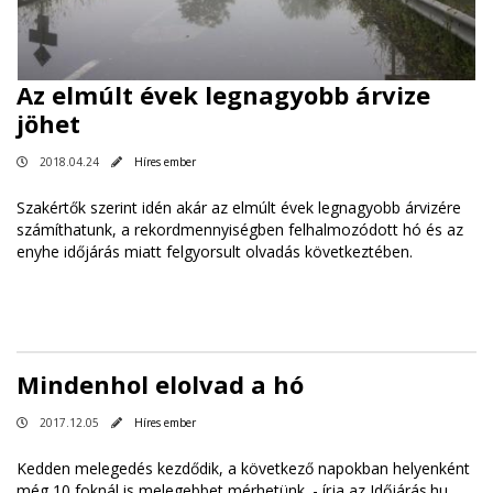
Az elmúlt évek legnagyobb árvize
jöhet
2018.04.24
Híres ember
Szakértők szerint idén akár az elmúlt évek legnagyobb árvizére
számíthatunk, a rekordmennyiségben felhalmozódott hó és az
enyhe időjárás miatt felgyorsult olvadás következtében.
Mindenhol elolvad a hó
2017.12.05
Híres ember
Kedden melegedés kezdődik, a következő napokban helyenként
még 10 foknál is melegebbet mérhetünk. -
írja az Időjárás.hu
.