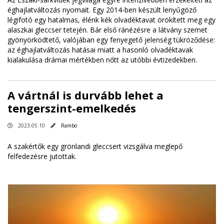
éghajlatváltozás nyomait. Egy 2014-ben készült lenyűgöző
légifotó egy hatalmas, élénk kék olvadéktavat örökített meg egy
alaszkai gleccser tetején. Bár első ránézésre a látvány szemet
gyönyörködtető, valójában egy fenyegető jelenség tükröződése:
az éghajlatváltozás hatásai miatt a hasonló olvadéktavak
kialakulása drámai mértékben nőtt az utóbbi évtizedekben.
A vártnál is durvább lehet a
tengerszint-emelkedés
2023.05.10
Rambo
A szakértők egy grönlandi gleccsert vizsgálva meglepő
felfedezésre jutottak.