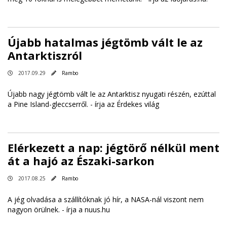
Újabb hatalmas jégtömb vált le az
Antarktiszról
2017.09.29
Rambo
Újabb nagy jégtömb vált le az Antarktisz nyugati részén, ezúttal
a Pine Island-gleccserről. -
írja az Érdekes világ
Elérkezett a nap: jégtörő nélkül ment
át a hajó az Északi-sarkon
2017.08.25
Rambo
A jég olvadása a szállítóknak jó hír, a NASA-nál viszont nem
nagyon örülnek. -
írja a nuus.hu