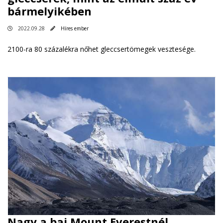
bármelyikében
2022.09.28
Híres ember
2100-ra 80 százalékra nőhet gleccsertömegek vesztesége.
Nagy a baj Mount Everestnél