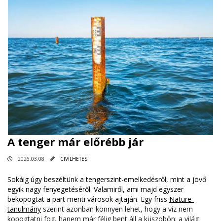
A tenger már előrébb jár
2026.03.08
CIVILHETES
Sokáig úgy beszéltünk a tengerszint-emelkedésről, mint a jövő
egyik nagy fenyegetéséről. Valamiről, ami majd egyszer
bekopogtat a part menti városok ajtaján. Egy friss
Nature-
tanulmány
szerint azonban könnyen lehet, hogy a víz nem
kopogtatni fog, hanem már félig bent áll a küszöbön: a világ