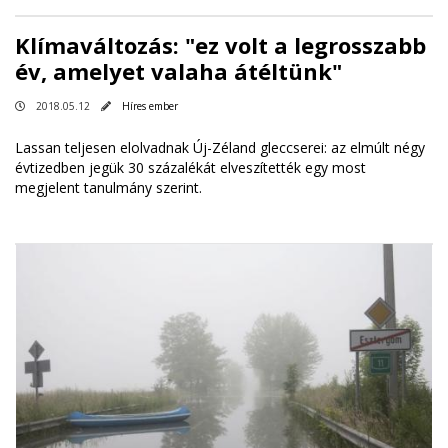
Klímaváltozás: "ez volt a legrosszabb
év, amelyet valaha átéltünk"
2018.05.12
Híres ember
Lassan teljesen elolvadnak Új-Zéland gleccserei: az elmúlt négy
évtizedben jegük 30 százalékát elveszítették egy most
megjelent tanulmány szerint.