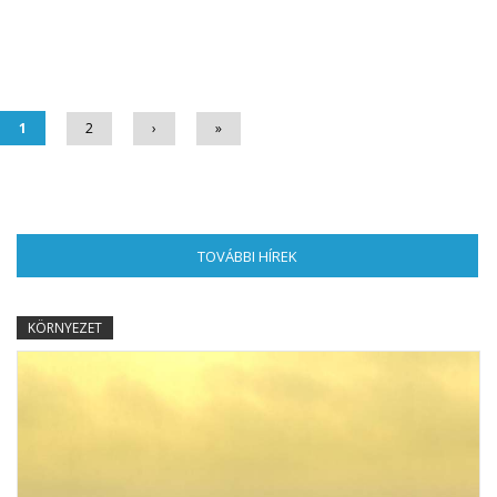
Oldalak
1
2
›
»
TOVÁBBI HÍREK
(AKTÍV FÜL)
KÖRNYEZET