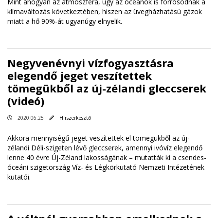
Mint ahogyan az atmoszféra, úgy az óceánok is forrósodnak a
klímaváltozás következtében, hiszen az üvegházhatású gázok
miatt a hő 90%-át ugyanúgy elnyelik.
Negyvenévnyi vízfogyasztásra
elegendő jeget veszítettek
tömegükből az új-zélandi gleccserek
(videó)
2020.06.25
Hírszerkesztő
Akkora mennyiségű jeget veszítettek el tömegükből az új-
zélandi Déli-szigeten lévő gleccserek, amennyi ivóvíz elegendő
lenne 40 évre Új-Zéland lakosságának – mutatták ki a csendes-
óceáni szigetország Víz- és Légkörkutató Nemzeti Intézetének
kutatói.