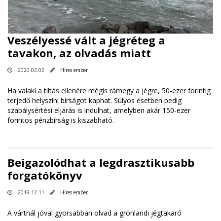
Veszélyessé vált a jégréteg a
tavakon, az olvadás miatt
2020.02.02
Híres ember
Ha valaki a tiltás ellenére mégis rámegy a jégre, 50-ezer forintig
terjedő helyszíni bírságot kaphat. Súlyos esetben pedig
szabálysértési eljárás is indulhat, amelyben akár 150-ezer
forintos pénzbírság is kiszabható.
Beigazolódhat a legdrasztikusabb
forgatókönyv
2019.12.11
Híres ember
A vártnál jóval gyorsabban olvad a grönlandi jégtakaró