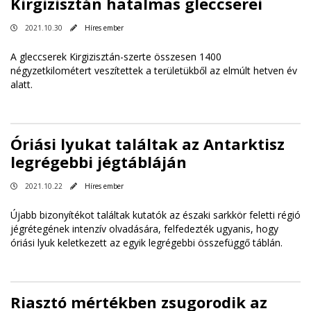
Kirgizisztán hatalmas gleccserei
2021.10.30
Híres ember
A gleccserek Kirgizisztán-szerte összesen 1400
négyzetkilométert veszítettek a területükből az elmúlt hetven év
alatt.
Óriási lyukat találtak az Antarktisz
legrégebbi jégtábláján
2021.10.22
Híres ember
Újabb bizonyítékot találtak kutatók az északi sarkkör feletti régió
jégrétegének intenzív olvadására, felfedezték ugyanis, hogy
óriási lyuk keletkezett az egyik legrégebbi összefüggő táblán.
Riasztó mértékben zsugorodik az