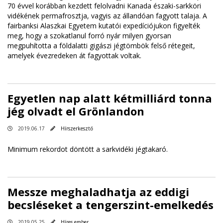
70 évvel korábban kezdett felolvadni Kanada északi-sarkköri
vidékének permafrosztja, vagyis az állandóan fagyott talaja. A
fairbanksi Alaszkai Egyetem kutatói expedíciójukon figyelték
meg, hogy a szokatlanul forró nyár milyen gyorsan
megpuhította a földalatti gigászi jégtömbök felső rétegeit,
amelyek évezredeken át fagyottak voltak.
Egyetlen nap alatt kétmilliárd tonna
jég olvadt el Grönlandon
2019.06.17
Hírszerkesztő
Minimum rekordot döntött a sarkvidéki jégtakaró.
Messze meghaladhatja az eddigi
becsléseket a tengerszint-emelkedés
2019.05.25
Híres ember