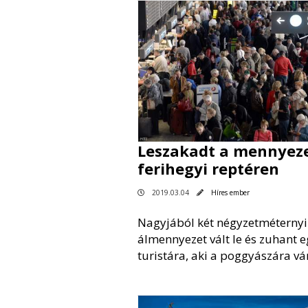
Leszakadt a mennyeze
ferihegyi reptéren
2019.03.04
Híres ember
Nagyjából két négyzetméternyi
álmennyezet vált le és zuhant e
turistára, aki a poggyászára vár