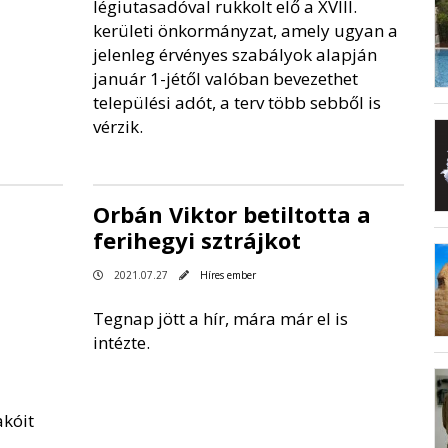
légiutasadóval rukkolt elő a XVIII.
kerületi önkormányzat, amely ugyan a
jelenleg érvényes szabályok alapján
január 1-jétől valóban bevezethet
települési adót, a terv több sebből is
vérzik.
Orbán Viktor betiltotta a
ferihegyi sztrájkot
2021.07.27
Híres ember
Tegnap jött a hír, mára már el is
intézte.
akóit