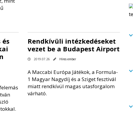
z, mint
mű
 és
Rendkívüli intézkedéseket
kai
vezet be a Budapest Airport
an
2019.07.26
Híres ember
A Maccabi Európa Játékok, a Formula-
1 Magyar Nagydíj és a Sziget fesztivál
miatt rendkívül magas utasforgalom
 felemás
várható.
stván
szló
tokkal.