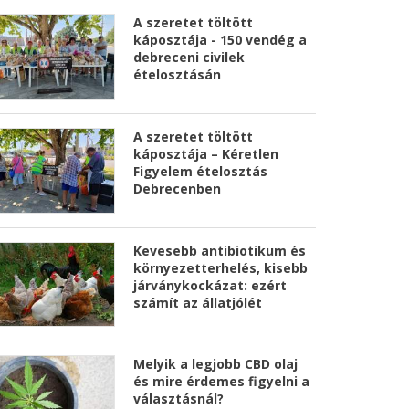
A szeretet töltött
káposztája - 150 vendég a
debreceni civilek
ételosztásán
A szeretet töltött
káposztája – Kéretlen
Figyelem ételosztás
Debrecenben
Kevesebb antibiotikum és
környezetterhelés, kisebb
járványkockázat: ezért
számít az állatjólét
Melyik a legjobb CBD olaj
és mire érdemes figyelni a
választásnál?