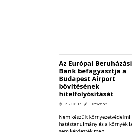
Az Európai Beruházási
Bank befagyasztja a
Budapest Airport
bővítésének
hitelfolyósítását
2022.01.12
Híres ember
Nem készült környezetvédelmi
hatástanulmány és a környék l
sem kérdezték meg.