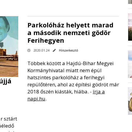
Parkolóház helyett marad
a második nemzeti gödör
Ferihegyen
2020.01.24
Hírszerkesztő
Többek között a Hajdú-Bihar Megyei
Kormányhivatal miatt nem épül
hatszintes parkolóház a ferihegyi
újjá
repülőtéren, ahol az építési gödröt már
2018 őszén kiásták, hiába. -
írja a
napi.hu
.
r sztárt
áéledő