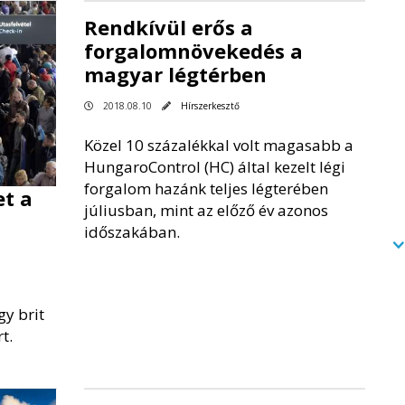
Rendkívül erős a
forgalomnövekedés a
magyar légtérben
2018.08.10
Hírszerkesztő
Közel 10 százalékkal volt magasabb a
HungaroControl (HC) által kezelt légi
forgalom hazánk teljes légterében
t a
júliusban, mint az előző év azonos
időszakában.
gy brit
t.