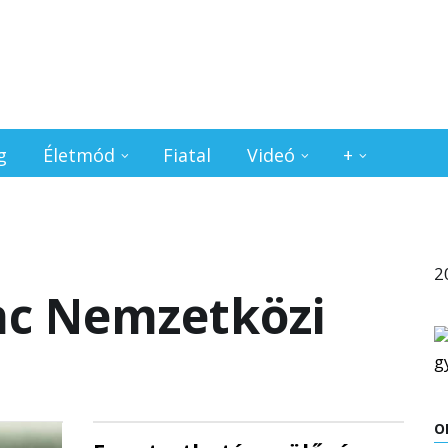
g
Életmód
Fiatal
Videó
+
2
enc Nemzetközi
O