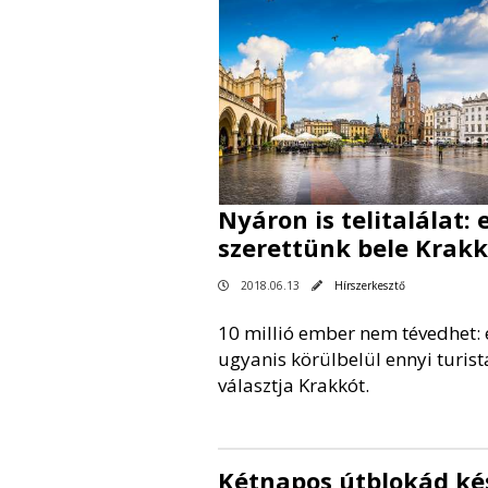
Nyáron is telitalálat: 
szerettünk bele Krak
2018.06.13
Hírszerkesztő
10 millió ember nem tévedhet: 
ugyanis körülbelül ennyi turist
választja Krakkót.
Kétnapos útblokád ké