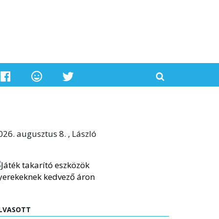
026. augusztus 8. , László
LVASOTT