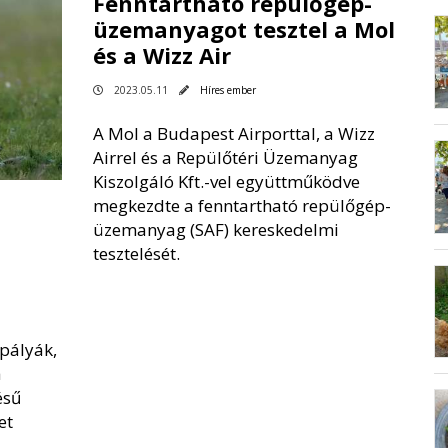
Fenntartható repülőgép-
üzemanyagot tesztel a Mol
és a Wizz Air
2023.05.11
Híres ember
A Mol a Budapest Airporttal, a Wizz
Airrel és a Repülőtéri Üzemanyag
Kiszolgáló Kft.-vel együttműködve
megkezdte a fenntartható repülőgép-
üzemanyag (SAF) kereskedelmi
tesztelését.
pályák,
a
ésű
et