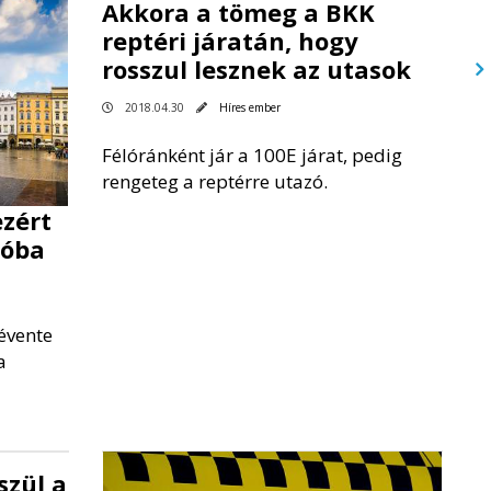
Akkora a tömeg a BKK
reptéri járatán, hogy
rosszul lesznek az utasok
2018.04.30
Híres ember
Félóránként jár a 100E járat, pedig
rengeteg a reptérre utazó.
ezért
kóba
évente
a
szül a