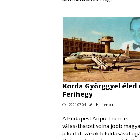
Korda Györggyel éled 
Ferihegy
2021.07.04
Híres ember
A Budapest Airport nem is
választhatott volna jobb magya
a korlátozások feloldásával újj