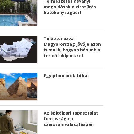
Természetes ásványi
megoldások a vízszűrés
hatékonyságáért
Túlbetonozva:
Magyarország jövője azon
is múlik, hogyan bánunk a
termőföldjeinkkel
Egyiptom örök titkai
Az építőipari tapasztalat
fontossága a
szerszámválasztásban