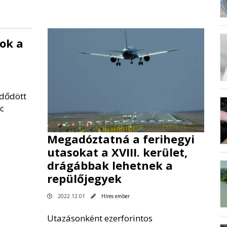
ok a
zdődött
c
Megadóztatná a ferihegyi
utasokat a XVIII. kerület,
drágábbak lehetnek a
repülőjegyek
2022.12.01
Híres ember
Utazásonként ezerforintos