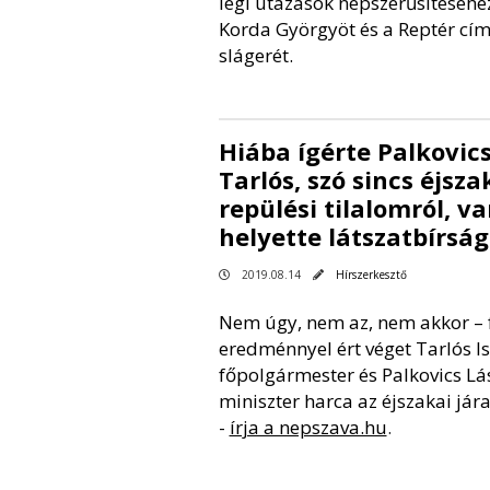
légi utazások népszerűsítéséhe
Korda Györgyöt és a Reptér cí
slágerét.
Hiába ígérte Palkovics
Tarlós, szó sincs éjsza
repülési tilalomról, v
helyette látszatbírság
2019.08.14
Hírszerkesztő
Nem úgy, nem az, nem akkor –
eredménnyel ért véget Tarlós I
főpolgármester és Palkovics Lá
miniszter harca az éjszakai jára
-
írja a nepszava.hu
.