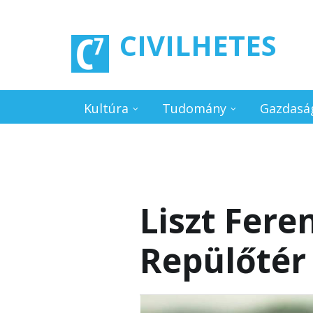
Ugrás a tartalomra
CIVILHETES
Kultúra
Tudomány
Gazdasá
Liszt Fer
Repülőtér