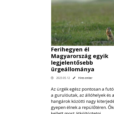
Ferihegyen él
Magyarország egyik
legjelentősebb
ürgeállománya
2023.05.12
Híres ember
Az ürgék egész pontosan a futó
a gurulóutak, az állóhelyek és 
hangárok közötti nagy kiterjed
gyepen élnek a repülőtéren. Ők
kellett most átköltöztetni.