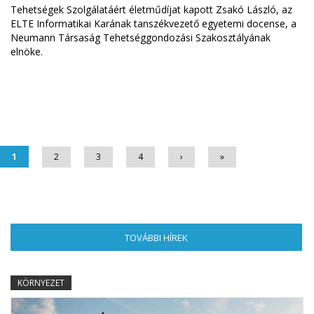
Tehetségek Szolgálatáért életműdíjat kapott Zsakó László, az
ELTE Informatikai Karának tanszékvezető egyetemi docense, a
Neumann Társaság Tehetséggondozási Szakosztályának
elnöke.
Oldalak
1
2
3
4
›
»
TOVÁBBI HÍREK
(AKTÍV FÜL)
KÖRNYEZET