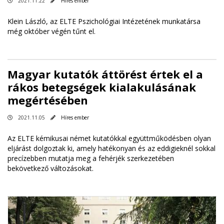
2021.11.22
Híres ember
Klein László, az ELTE Pszichológiai Intézetének munkatársa
még október végén tűnt el.
Magyar kutatók áttörést értek el a
rákos betegségek kialakulásának
megértésében
2021.11.05
Híres ember
Az ELTE kémikusai német kutatókkal együttműködésben olyan
eljárást dolgoztak ki, amely hatékonyan és az eddigieknél sokkal
precízebben mutatja meg a fehérjék szerkezetében
bekövetkező változásokat.