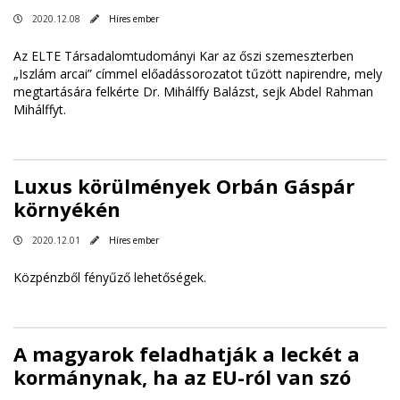
2020.12.08
Híres ember
Az ELTE Társadalomtudományi Kar az őszi szemeszterben
„Iszlám arcai” címmel előadássorozatot tűzött napirendre, mely
megtartására felkérte Dr. Mihálffy Balázst, sejk Abdel Rahman
Mihálffyt.
Luxus körülmények Orbán Gáspár
környékén
2020.12.01
Híres ember
Közpénzből fényűző lehetőségek.
A magyarok feladhatják a leckét a
kormánynak, ha az EU-ról van szó