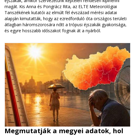
éjszakák, amikor szervezetünk képtelen rendesen kipihenni
magát. Kis Anna és Pongrácz Rita, az ELTE Meteorológiai
Tanszékének kutatói az elmúlt fél évszázad mérési adatai
alapján kimutatták, hogy az ezredforduló óta országos területi
átlagban háromszorosára nőtt a trópusi éjszakák gyakorisága,
és egyre hosszabb időszakot fognak át a nyárból.
Megmutatják a megyei adatok, hol