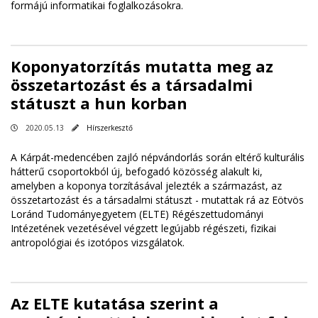
formájú informatikai foglalkozásokra.
Koponyatorzítás mutatta meg az
összetartozást és a társadalmi
státuszt a hun korban
2020.05.13
Hírszerkesztő
A Kárpát-medencében zajló népvándorlás során eltérő kulturális
hátterű csoportokból új, befogadó közösség alakult ki,
amelyben a koponya torzításával jelezték a származást, az
összetartozást és a társadalmi státuszt - mutattak rá az Eötvös
Loránd Tudományegyetem (ELTE) Régészettudományi
Intézetének vezetésével végzett legújabb régészeti, fizikai
antropológiai és izotópos vizsgálatok.
Az ELTE kutatása szerint a