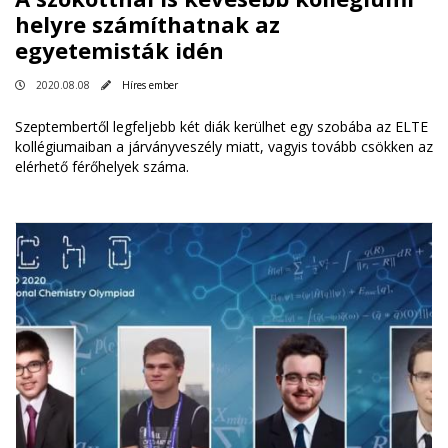
helyre számíthatnak az
egyetemisták idén
2020.08.08
Híres ember
Szeptembertől legfeljebb két diák kerülhet egy szobába az ELTE
kollégiumaiban a járványveszély miatt, vagyis tovább csökken az
elérhető férőhelyek száma.