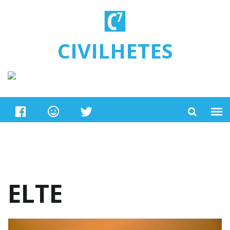
Ugrás a tartalomra
CIVILHETES
ELTE