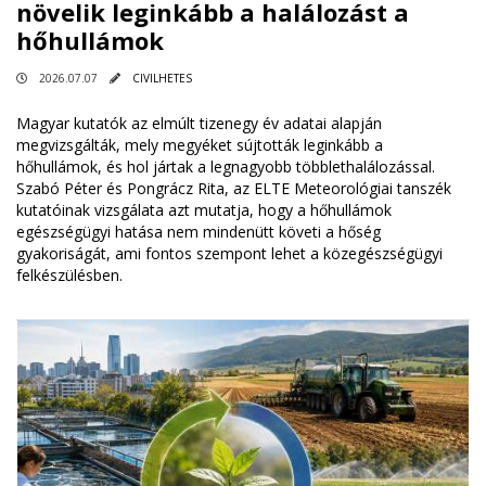
növelik leginkább a halálozást a
hőhullámok
2026.07.07
CIVILHETES
Magyar kutatók az elmúlt tizenegy év adatai alapján
megvizsgálták, mely megyéket sújtották leginkább a
hőhullámok, és hol jártak a legnagyobb többlethalálozással.
Szabó Péter és Pongrácz Rita, az ELTE Meteorológiai tanszék
kutatóinak vizsgálata azt mutatja, hogy a hőhullámok
egészségügyi hatása nem mindenütt követi a hőség
gyakoriságát, ami fontos szempont lehet a közegészségügyi
felkészülésben.