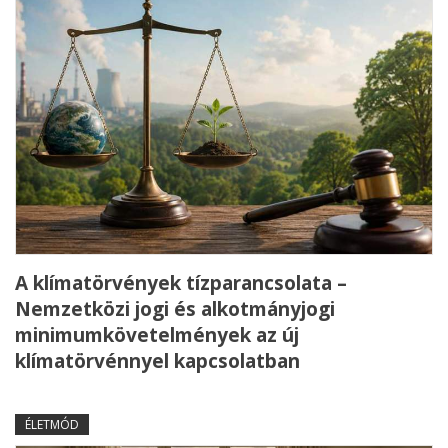
A klímatörvények tízparancsolata –
Nemzetközi jogi és alkotmányjogi
minimumkövetelmények az új
klímatörvénnyel kapcsolatban
ÉLETMÓD