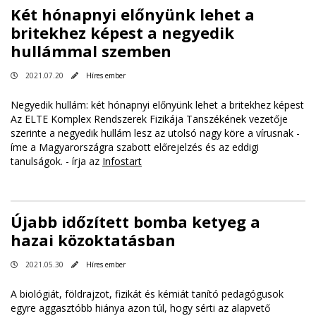
Két hónapnyi előnyünk lehet a
britekhez képest a negyedik
hullámmal szemben
2021.07.20
Híres ember
Negyedik hullám: két hónapnyi előnyünk lehet a britekhez képest
Az ELTE Komplex Rendszerek Fizikája Tanszékének vezetője
szerinte a negyedik hullám lesz az utolsó nagy köre a vírusnak -
íme a Magyarországra szabott előrejelzés és az eddigi
tanulságok. - írja az
Infostart
Újabb időzített bomba ketyeg a
hazai közoktatásban
2021.05.30
Híres ember
A biológiát, földrajzot, fizikát és kémiát tanító pedagógusok
egyre aggasztóbb hiánya azon túl, hogy sérti az alapvető