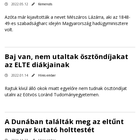
2022.05.12
Kemencés
Azóta már kijavították a nevet Mészáros Lázárra, aki az 1848-
49-es szabadságharc idején Magyarország hadügyminisztere
volt.
Baj van, nem utaltak ösztöndíjakat
az ELTE diákjainak
2022.01.14
Híres ember
Rajtuk kívül álló okok miatt egyelőre nem tudnak ösztöndíjat
utalni az Eötvös Loránd Tudományegyetemen.
A Dunában találták meg az eltűnt
magyar kutató holttestét