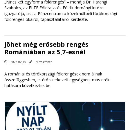
„Nincs két egyforma földrengés” – mondja Dr. Harangi
Szabolcs, az ELTE Földrajz- és Földtudományi Intézet
igazgatója, akit a Pénzcentrum a közelmúltbeli törökországi
földrengés okairól, tapasztalatairól kérdezte.
Jöhet még erősebb rengés
Romániában az 5,7-esnél
2023.02.15
Híres ember
A romániai és törökországi földrengések nem állnak
összefüggésben, eltérő szerkezeti egységben, más erők
hatására következtek be.