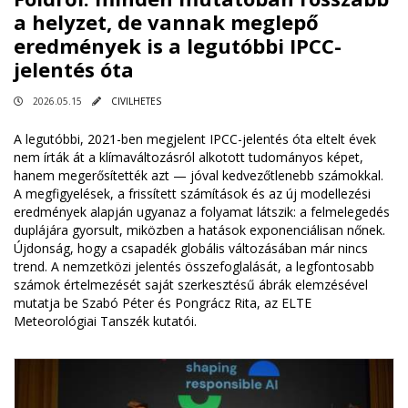
a helyzet, de vannak meglepő
eredmények is a legutóbbi IPCC-
jelentés óta
2026.05.15
CIVILHETES
A legutóbbi, 2021-ben megjelent IPCC-jelentés óta eltelt évek
nem írták át a klímaváltozásról alkotott tudományos képet,
hanem megerősítették azt — jóval kedvezőtlenebb számokkal.
A megfigyelések, a frissített számítások és az új modellezési
eredmények alapján ugyanaz a folyamat látszik: a felmelegedés
duplájára gyorsult, miközben a hatások exponenciálisan nőnek.
Újdonság, hogy a csapadék globális változásában már nincs
trend. A nemzetközi jelentés összefoglalását, a legfontosabb
számok értelmezését saját szerkesztésű ábrák elemzésével
mutatja be Szabó Péter és Pongrácz Rita, az ELTE
Meteorológiai Tanszék kutatói.