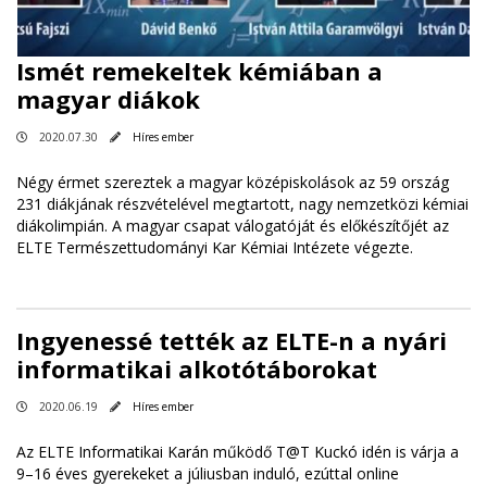
Ismét remekeltek kémiában a
magyar diákok
2020.07.30
Híres ember
Négy érmet szereztek a magyar középiskolások az 59 ország
231 diákjának részvételével megtartott, nagy nemzetközi kémiai
diákolimpián. A magyar csapat válogatóját és előkészítőjét az
ELTE Természettudományi Kar Kémiai Intézete végezte.
Ingyenessé tették az ELTE-n a nyári
informatikai alkotótáborokat
2020.06.19
Híres ember
Az ELTE Informatikai Karán működő T@T Kuckó idén is várja a
9–16 éves gyerekeket a júliusban induló, ezúttal online