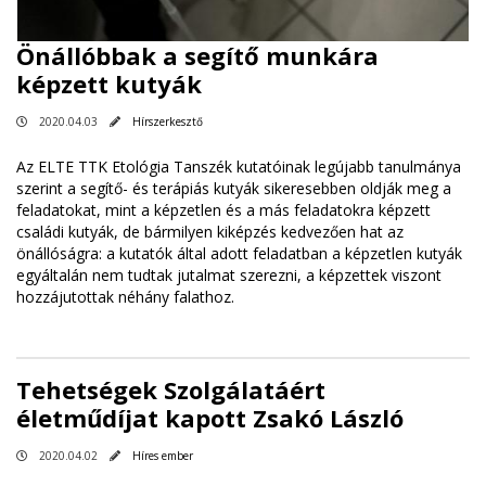
Önállóbbak a segítő munkára
képzett kutyák
2020.04.03
Hírszerkesztő
Az ELTE TTK Etológia Tanszék kutatóinak legújabb tanulmánya
szerint a segítő- és terápiás kutyák sikeresebben oldják meg a
feladatokat, mint a képzetlen és a más feladatokra képzett
családi kutyák, de bármilyen kiképzés kedvezően hat az
önállóságra: a kutatók által adott feladatban a képzetlen kutyák
egyáltalán nem tudtak jutalmat szerezni, a képzettek viszont
hozzájutottak néhány falathoz.
Tehetségek Szolgálatáért
életműdíjat kapott Zsakó László
2020.04.02
Híres ember