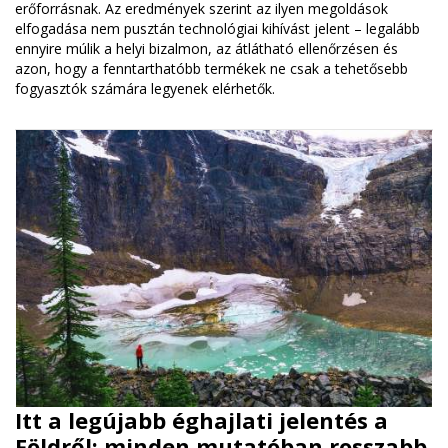
erőforrásnak. Az eredmények szerint az ilyen megoldások
elfogadása nem pusztán technológiai kihívást jelent – legalább
ennyire múlik a helyi bizalmon, az átlátható ellenőrzésen és
azon, hogy a fenntarthatóbb termékek ne csak a tehetősebb
fogyasztók számára legyenek elérhetők.
Itt a legújabb éghajlati jelentés a
Földről: minden mutatóban rosszabb