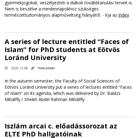
gyermekjogokat, veszélyezteti a diákok továbbtanulási terveit is.
Nem is beszélve a mindennapokhoz szükséges
természettudományos alapműveltség hiányáról. - írja az
Index
A series of lecture entitled “Faces of
Islam” for PhD students at Eötvös
Loránd University
2020.12.08
Híres ember
In the autumn semester, the Faculty of Social Sciences of
Eötvös Loránd University put a series of lectures entitled “Faces
of Islam” on its agenda, which was delivered by Dr. Balázs
Mihálffy / Sheikh Abdel Rahman Mihálffy.
Iszlám arcai c. előadássorozat az
ELTE PhD hallgatóinak