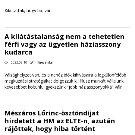
Kikutatták, hogy baj van.
A kilátástalanság nem a tehetetlen
férfi vagy az ügyetlen háziasszony
kudarca
2022.08.10
Híres ember
Válsághelyzet van, és a nehéz idők kihívásaira a legkülönfélébb
megküzdési stratégiákat dolgozzuk ki. Plusz munkát vállalunk,
kevesebbet költünk, igyekszünk "jobb háziasszonyokká" válni.
Mészáros Lőrinc-ösztöndíjat
hirdetett a HM az ELTE-n, azután
rájöttek, hogy hiba történt