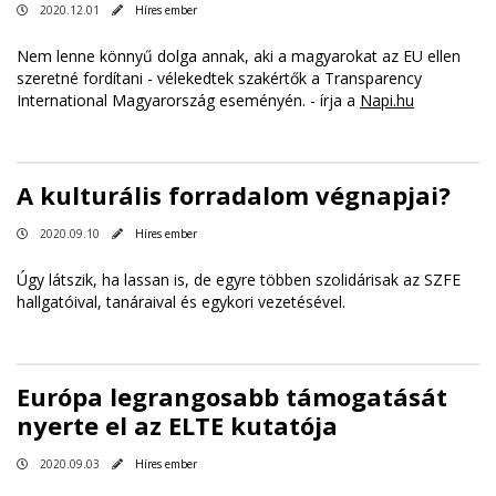
2020.12.01
Híres ember
Nem lenne könnyű dolga annak, aki a magyarokat az EU ellen
szeretné fordítani - vélekedtek szakértők a Transparency
International Magyarország eseményén. - írja a
Napi.hu
A kulturális forradalom végnapjai?
2020.09.10
Híres ember
Úgy látszik, ha lassan is, de egyre többen szolidárisak az SZFE
hallgatóival, tanáraival és egykori vezetésével.
Európa legrangosabb támogatását
nyerte el az ELTE kutatója
2020.09.03
Híres ember