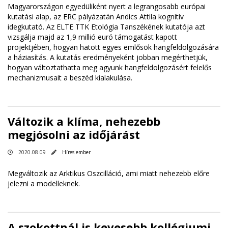
Magyarországon egyedüliként nyert a legrangosabb európai
kutatási alap, az ERC pályázatán Andics Attila kognitív
idegkutató. Az ELTE TTK Etológia Tanszékének kutatója azt
vizsgálja majd az 1,9 millió euró támogatást kapott
projektjében, hogyan hatott egyes emlősök hangfeldolgozására
a háziasítás. A kutatás eredményeként jobban megérthetjük,
hogyan változtathatta meg agyunk hangfeldolgozásért felelős
mechanizmusait a beszéd kialakulása.
Változik a klíma, nehezebb
megjósolni az időjárást
2020.08.09
Híres ember
Megváltozik az Arktikus Oszcilláció, ami miatt nehezebb előre
jelezni a modelleknek.
A szokottnál is kevesebb kollégiumi